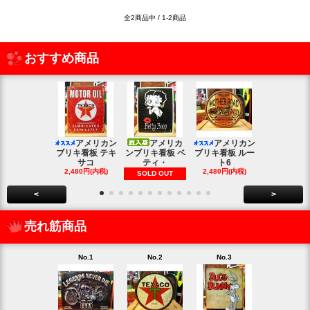
全2商品中 / 1-2商品
おすすめ商品
アメリカン
アメリカ
アメリカン
アメリカン
ブリキ看板 テキ
ンブリキ看板 ベ
ブリキ看板 ルー
キ看板 釣り
サコ
ティ・
ト6
2,480円(内
2,480円(内税)
2,480円(内税)
SOLD OUT
<
>
売れ筋商品
No.1
No.2
No.3
No.4