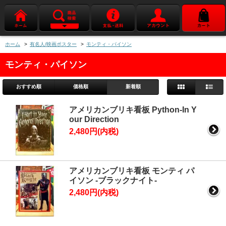
ホーム
>
有名人/映画ポスター
>
モンティ・パイソン
モンティ・パイソン
おすすめ順
価格順
新着順
アメリカンブリキ看板 Python-In Y
our Direction
2,480円(内税)
アメリカンブリキ看板 モンティ パ
イソン -ブラックナイト-
2,480円(内税)