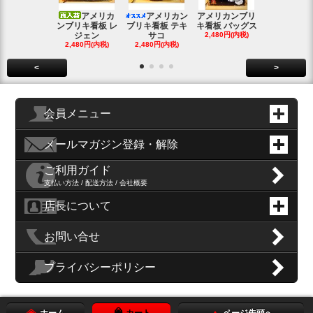
アメリカ
アメリカン
アメリカンブリ
アメ
ンブリキ看板 レ
ブリキ看板 テキ
キ看板 バッグス
ンブリキ看板
ジェン
サコ
2,480円(内税)
ィッシ
2,480円(内税)
2,480円(内税)
SOLD OU
<
>
会員メニュー
メールマガジン登録・解除
ご利用ガイド
支払い方法 / 配送方法 / 会社概要
店長について
お問い合せ
プライバシーポリシー
ホーム
カート
ページ先頭へ