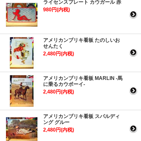
ライセンスプレート カウガール 赤
980円(内税)
アメリカンブリキ看板 たのしいお
せんたく
2,480円(内税)
アメリカンブリキ看板 MARLIN -馬
に乗るカウボーイ-
2,480円(内税)
アメリカンブリキ看板 スパルディ
ング グルー
2,480円(内税)