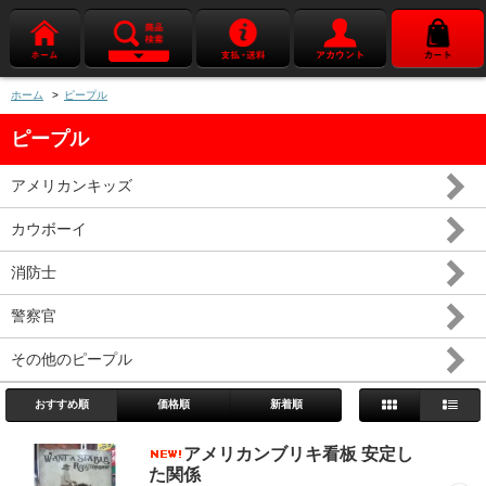
ホーム
>
ピープル
ピープル
アメリカンキッズ
カウボーイ
消防士
警察官
その他のピープル
おすすめ順
価格順
新着順
アメリカンブリキ看板 安定し
た関係