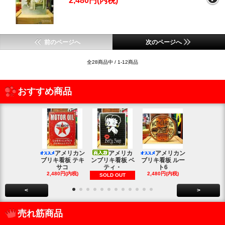
2,480円(内税)
前のページへ
次のページへ
全28商品中 / 1-12商品
おすすめ商品
アメリカン
アメリカ
アメリカン
アメリカン
ブリキ看板 テキ
ンブリキ看板 ベ
ブリキ看板 ルー
キ看板 釣り
サコ
ティ・
ト6
2,480円(内
2,480円(内税)
2,480円(内税)
SOLD OUT
<
>
売れ筋商品