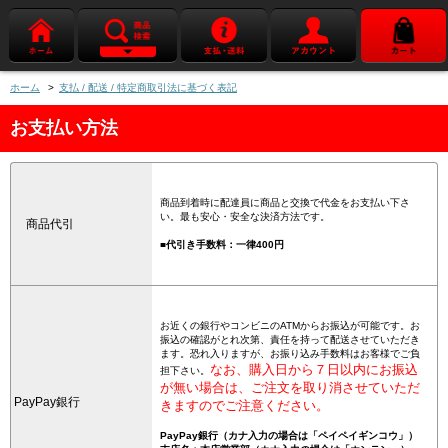
ホーム
>
支払 / 配送 / 特定商取引法に基づく表記
お支払い方法
商品到着時に配達員に商品と交換で代金をお支払い下さ
い。最も安心・安全な決済方法です。
商品代引
■代引き手数料：一律400円
お近くの銀行やコンビニのATMからお振込が可能です。お
振込の確認がとれ次第、責任を持って配送させていただき
ます。恐れ入りますが、お振り込み手数料はお客様でご負
なお、購入日から７日以内にお振込
担下さい。
が無い場合は、ご注文を取り消させていただ
PayPay銀行
きますのでご注意ください。
PayPay銀行（カナ入力の場合は「ペイペイギンコウ」）