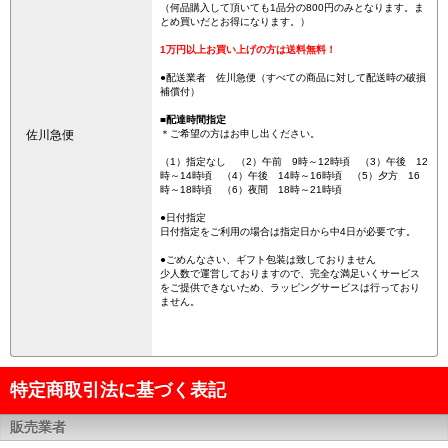
（何品購入して頂いても1品分の800円のみとなります。ま
とめ買いだとお得になります。）
1万円以上お買い上げの方は送料無料！
●配送業者 佐川急便（すべての商品に対して配送時の破損
補償付）
■配達時間指定
佐川急便
＊ご希望の方はお申し出ください。
（1）指定なし （2）午前 9時～12時頃 （3）午後 12
時～14時頃 （4）午後 14時～16時頃 （5）夕方 16
時～18時頃 （6）夜間 18時～21時頃
●日付指定
日付指定をご利用の場合は指定日から中4日が必要です。
●ごめんなさい、ギフト包装は致しておりません
少人数で運営しておりますので、完全な満足いくサービス
をご提供できないため、ラッピングサービスは行っており
ません。
特定商取引法に基づく表記
販売業者