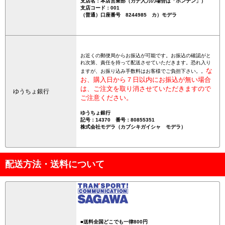
支店名：本店営業部（カナ入力の場合は「ホンテン」）
支店コード：001
（普通）口座番号 8244985 カ）モデラ
お近くの郵便局からお振込が可能です。お振込の確認がと
れ次第、責任を持って配送させていただきます。恐れ入り
な
ますが、お振り込み手数料はお客様でご負担下さい。。
お、購入日から７日以内にお振込が無い場合
は、ご注文を取り消させていただきますので
ゆうちょ銀行
ご注意ください。
ゆうちょ銀行
記号：14370 番号：80855351
株式会社モデラ（カブシキガイシャ モデラ）
配送方法・送料について
■送料全国どこでも一律800円