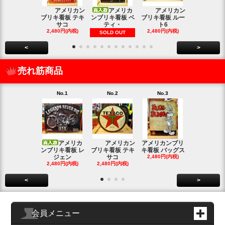
アメリカン
アメリカ
アメリカン
アメリカン
ブリキ看板 テキ
ンブリキ看板 ベ
ブリキ看板 ルー
キ看板 釣り
サコ
ティ・
ト6
2,480円(内
2,480円(内税)
2,480円(内税)
SOLD OUT
<
>
売れ筋商品
No.1
No.2
No.3
No.4
アメリカ
アメリカン
アメリカンブリ
アメ
ンブリキ看板 レ
ブリキ看板 テキ
キ看板 バッグス
ンブリキ看板
ジェン
サコ
2,480円(内税)
ィッシ
2,480円(内税)
2,480円(内税)
SOLD OU
<
>
会員メニュー