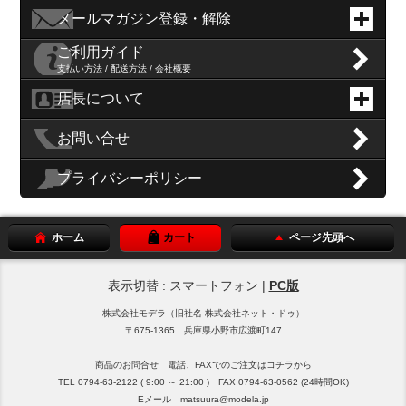
メールマガジン登録・解除
ご利用ガイド
支払い方法 / 配送方法 / 会社概要
店長について
お問い合せ
プライバシーポリシー
ホーム
カート
ページ先頭へ
表示切替 : スマートフォン |
PC版
株式会社モデラ（旧社名 株式会社ネット・ドゥ）
〒675-1365 兵庫県小野市広渡町147
商品のお問合せ 電話、FAXでのご注文はコチラから
TEL 0794-63-2122 ( 9:00 ～ 21:00 ) FAX 0794-63-0562 (24時間OK)
Eメール matsuura@modela.jp