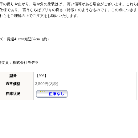
干の反りや曲がり、端や角の塗装はげ、 薄い傷等がある場合がございます。これら
仕様であり、 言うならばブリキの良さ（特徴）のようなものです。この点につきま
れらをご理解の上でご注文をお願いいたします。
ズ：長辺41cm×短辺32cm（約）
告文責：株式会社モデラ
型番
【906】
通常価格
3,500円(内税)
在庫状況