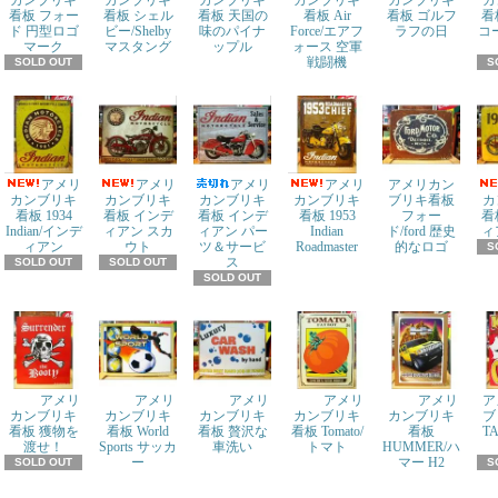
カンブリキ
カンブリキ
カンブリキ
カンブリキ
カンブリキ
カ
看板 フォー
看板 シェル
看板 天国の
看板 Air
看板 ゴルフ
看
ド 円型ロゴ
ビー/Shelby
味のパイナ
Force/エアフ
ラフの日
コ
マーク
マスタング
ップル
ォース 空軍
戦闘機
SOLD OUT
S
アメリ
アメリ
アメリ
アメリ
アメリカン
カンブリキ
カンブリキ
カンブリキ
カンブリキ
ブリキ看板
カ
看板 1934
看板 インデ
看板 インデ
看板 1953
フォー
看
Indian/インデ
ィアン スカ
ィアン パー
Indian
ド/ford 歴史
ィ
ィアン
ウト
ツ＆サービ
Roadmaster
的なロゴ
S
ス
SOLD OUT
SOLD OUT
SOLD OUT
アメリ
アメリ
アメリ
アメリ
アメリ
ア
カンブリキ
カンブリキ
カンブリキ
カンブリキ
カンブリキ
ブ
看板 獲物を
看板 World
看板 贅沢な
看板 Tomato/
看板
T
渡せ！
Sports サッカ
車洗い
トマト
HUMMER/ハ
ー
マー H2
SOLD OUT
S