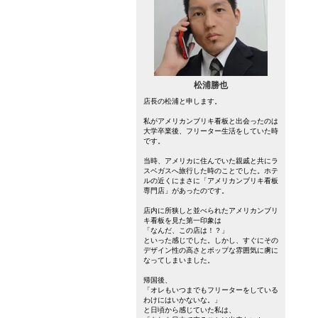
松浦勝也
店長の松浦と申します。
私がアメリカンブリキ看板と出会ったのは
大学卒業後、フリーター生活をしていた時
です。
当時、アメリカに住んでいた親戚と共にラ
スベガスへ旅行した時のことでした。ホテ
ルの近くにまさに「アメリカンブリキ看板
専門店」があったのです。
店内に所狭しと並べられたアメリカンブリ
キ看板を見た第一印象は
「なんだ、この店は！？」
といった感じでした。しかし、すぐにその
デザイン性の高さとポップな雰囲気に虜に
なってしまいました。
帰国後、
「オレもいつまでもフリーターをしている
わけにはいかないな。」
と日頃から感じていた私は、