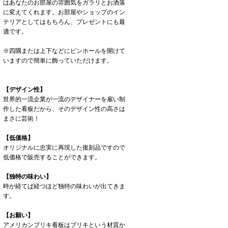
はあなたのお部屋の雰囲気をガラリとお洒落
に変えてくれます。お部屋やショップのイン
テリアとしてはもちろん、プレゼントにも最
適です。
※四隅または上下などにピンホールを開けて
いますので簡単に飾っていただけます。
【デザイン性】
世界的一流企業が一流のデザイナーを雇い制
作した看板だから、そのデザイン性の高さは
まさに芸術！
【低価格】
オリジナルに忠実に再現した復刻品ですので
低価格で販売することができます。
【独特の味わい】
時が経てば経つほど独特の味わいが出てきま
す。
【お願い】
アメリカンブリキ看板はブリキという材質か