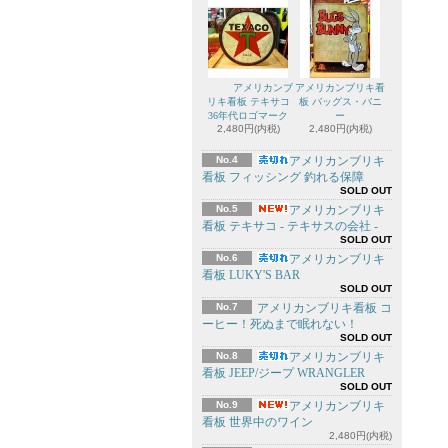
アメリカンブ
アメリカンブリキ看
リキ看板 テキサコ
板 バッグス・バニ
36年代ロゴマーク
ー
2,480円(内税)
2,480円(内税)
No.4
アメリカンブリキ
看板 フィッシング 釣れる保障
SOLD OUT
No.5
アメリカンブリキ
看板 テキサコ - テキサスの会社 -
SOLD OUT
No.6
アメリカンブリキ
看板 LUKY'S BAR
SOLD OUT
No.7
アメリカンブリキ看板 コ
ーヒー！死ぬまで眠れない！
SOLD OUT
No.8
アメリカンブリキ
看板 JEEP/ジープ WRANGLER
SOLD OUT
No.9
アメリカンブリキ
看板 世界中のワイン
2,480円(内税)