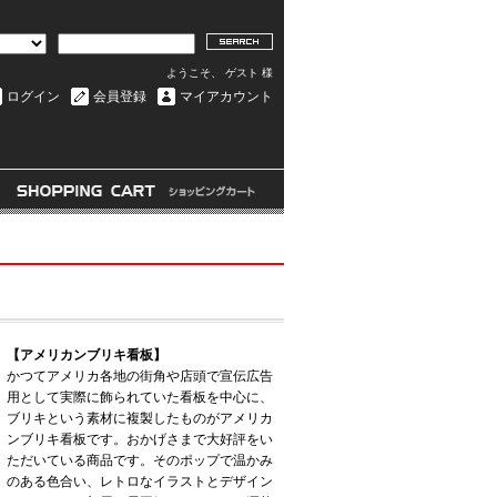
ようこそ、 ゲスト 様
ログイン
会員登録
マイアカウント
【アメリカンブリキ看板】
かつてアメリカ各地の街角や店頭で宣伝広告
用として実際に飾られていた看板を中心に、
ブリキという素材に複製したものがアメリカ
ンブリキ看板です。おかげさまで大好評をい
ただいている商品です。そのポップで温かみ
のある色合い、レトロなイラストとデザイン