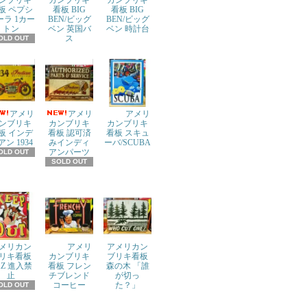
ンブリキ
カンブリキ
カンブリキ
板 ペプシ
看板 BIG
看板 BIG
ーラ 1カー
BEN/ビッグ
BEN/ビッグ
トン
ベン 英国バ
ベン 時計台
ス
OLD OUT
アメリ
アメリ
アメリ
ンブリキ
カンブリキ
カンブリキ
板 インデ
看板 認可済
看板 スキュ
アン 1934
みインディ
ーバ/SCUBA
アンパーツ
OLD OUT
SOLD OUT
メリカン
アメリ
アメリカン
リキ看板
カンブリキ
ブリキ看板
AZ 進入禁
看板 フレン
森の木 「誰
止
チブレンド
が切っ
コーヒー
た？」
OLD OUT