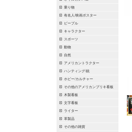
乗り物
有名人/映画ポスター
ピープル
キャラクター
スポーツ
動物
自然
アメリカントラクター
ハンティング/銃
ホビー/カルチャー
その他のアメリカンブリキ看板
木製看板
文字看板
ライター
革製品
その他の雑貨