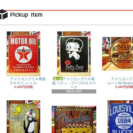
アメリカンブリキ看板
アメリカンブリキ看
アメリカンブ
テキサコ -レトロ-
板 ベティ・ブープのキスマ
ルート66 Mother
2,480円(内税)
ーク
2,480円(内税
SOLD OUT