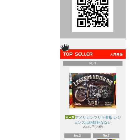
No.1
アメリカンブリキ看板 レジ
ェンズは絶対死なない
2,480円(内税)
No.2
No.3