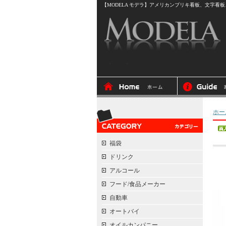
【MODELA モデラ】アメリカンブリキ看板、文字看板、
ホー
福袋
ドリンク
アルコール
フード/食品メーカー
自動車
オートバイ
オイルカンパニー