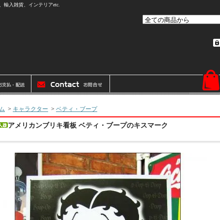
輸入雑貨、インテリアetc.
ム
>
キャラクター
>
ベティ・ブープ
アメリカンブリキ看板 ベティ・ブープのキスマーク