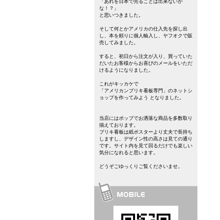
「あれを日本で売ることは出来ないか
な！？」
と思いつきました。
そして何とかアメリカの仕入先を探し出
し、本を頼りに個人輸入し、ヤフオクで販
売してみました。
すると、初日から注文が入り、買っていた
だいたお客様からお喜びのメールをいただ
けるようになりました。
これがキッカケで
「アメリカンブリキ看板専門」のネットシ
ョップを作ってみよう となりました。
当店にはポップでお洒落な商品を多数取り
揃えております。
ブリキ看板は紙ポスターより丈夫で長持ち
しますし、デザイン性の高さは見ての通り
です。サイト内を見て回るだけでも楽しい
気分になれると思います。
どうぞごゆっくりご覧くださいませ。