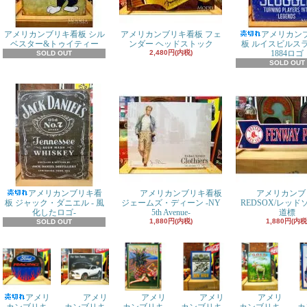
アメリカンブリキ看板 シル
アメリカンブリキ看板 フェ
アメリカン
ベスター&トゥイティー
ンダー ヘッドストック
板 ルイスビルス
2,480円(内税)
1884ロゴ
SOLD OUT
SOLD OUT
アメリカンブリキ看
アメリカンブリキ看板
アメリカンブ
板 ジャック・ダニエル - 風
ジェームズ・ディーン -NY
REDSOX/レッ
化したロゴ-
5th Avenue-
道標
1,880円(内税)
1,880円(内税
SOLD OUT
アメリ
アメリ
アメリ
アメリ
アメリ