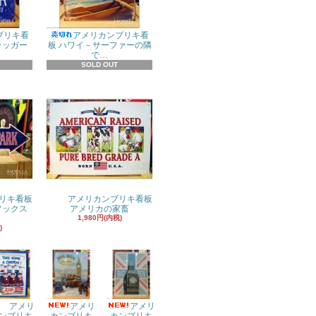
ブリキ看
アメリカンブリキ看
ラッガー
板 ハワイ－サーファーの隣
で…
SOLD OUT
リキ看板
アメリカンブリキ看板
ドソックス
アメリカの家畜
1,980円(内税)
)
アメリ
アメリ
アメリ