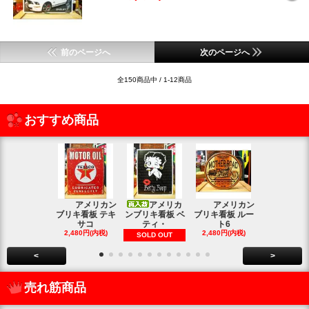
前のページへ
次のページへ
全150商品中 / 1-12商品
おすすめ商品
アメリカン
アメリカ
アメリカン
アメリカン
ブリキ看板 テキ
ンブリキ看板 ベ
ブリキ看板 ルー
キ看板 釣り
サコ
ティ・
ト6
2,480円(内
2,480円(内税)
2,480円(内税)
SOLD OUT
<
>
売れ筋商品