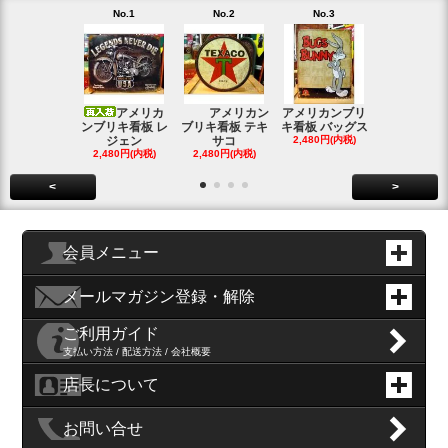
No.1
No.2
No.3
No.4
アメリカ
アメリカン
アメリカンブリ
アメ
ンブリキ看板 レ
ブリキ看板 テキ
キ看板 バッグス
ンブリキ看板
ジェン
サコ
2,480円(内税)
ィッシ
2,480円(内税)
2,480円(内税)
SOLD OU
<
>
会員メニュー
メールマガジン登録・解除
ご利用ガイド
支払い方法 / 配送方法 / 会社概要
店長について
お問い合せ