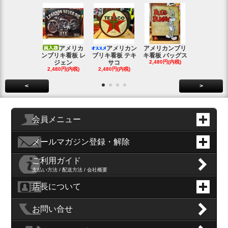
アメリカ
アメリカン
アメリカンブリ
アメ
ンブリキ看板 レ
ブリキ看板 テキ
キ看板 バッグス
ンブリキ看板
ジェン
サコ
2,480円(内税)
ィッシ
2,480円(内税)
2,480円(内税)
SOLD OU
<
>
会員メニュー
メールマガジン登録・解除
ご利用ガイド
支払い方法 / 配送方法 / 会社概要
店長について
お問い合せ