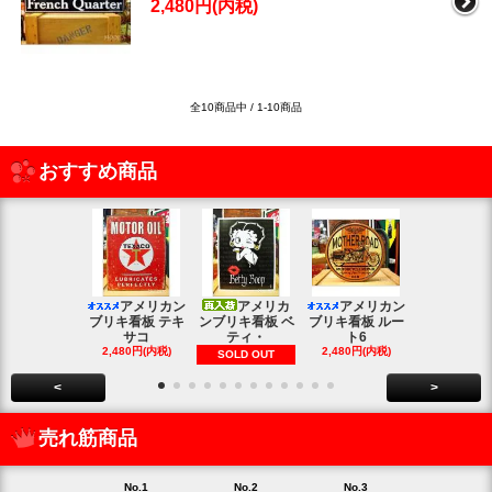
2,480円(内税)
全10商品中 / 1-10商品
おすすめ商品
アメリカン
アメリカ
アメリカン
アメリカン
ブリキ看板 テキ
ンブリキ看板 ベ
ブリキ看板 ルー
キ看板 釣り
サコ
ティ・
ト6
2,480円(内
2,480円(内税)
2,480円(内税)
SOLD OUT
<
>
売れ筋商品
No.1
No.2
No.3
No.4