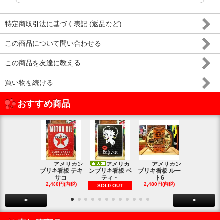
特定商取引法に基づく表記 (返品など)
この商品について問い合わせる
この商品を友達に教える
買い物を続ける
おすすめ商品
アメリカン
アメリカ
アメリカン
アメリカン
ブリキ看板 テキ
ンブリキ看板 ベ
ブリキ看板 ルー
キ看板 釣り
サコ
ティ・
ト6
2,480円(内
2,480円(内税)
2,480円(内税)
SOLD OUT
<
>