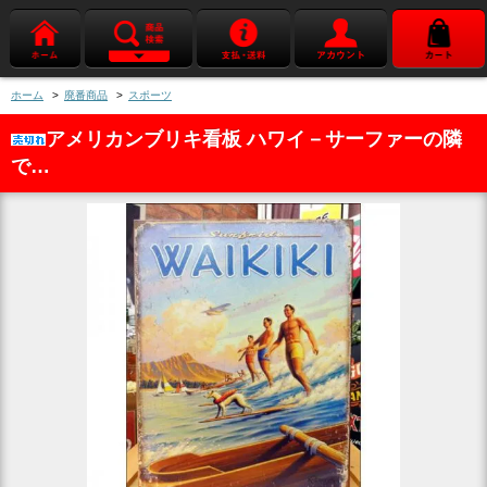
ホーム
>
廃番商品
>
スポーツ
アメリカンブリキ看板 ハワイ－サーファーの隣
で…