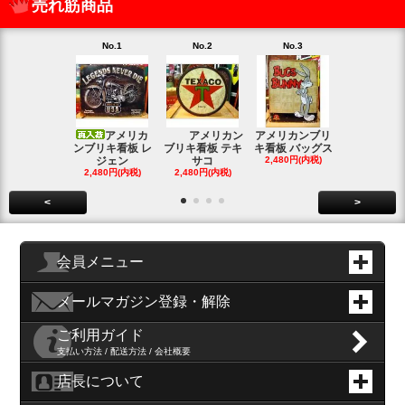
売れ筋商品
No.1
No.2
No.3
No.4
アメリカ
アメリカン
アメリカンブリ
アメ
ンブリキ看板 レ
ブリキ看板 テキ
キ看板 バッグス
ンブリキ看板
ジェン
サコ
2,480円(内税)
ィッシ
2,480円(内税)
2,480円(内税)
SOLD OU
<
>
会員メニュー
メールマガジン登録・解除
ご利用ガイド
支払い方法 / 配送方法 / 会社概要
店長について