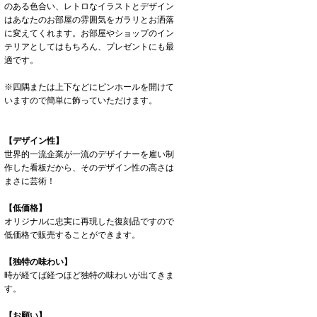
のある色合い、レトロなイラストとデザイン
はあなたのお部屋の雰囲気をガラリとお洒落
に変えてくれます。お部屋やショップのイン
テリアとしてはもちろん、プレゼントにも最
適です。
※四隅または上下などにピンホールを開けて
いますので簡単に飾っていただけます。
【デザイン性】
世界的一流企業が一流のデザイナーを雇い制
作した看板だから、そのデザイン性の高さは
まさに芸術！
【低価格】
オリジナルに忠実に再現した復刻品ですので
低価格で販売することができます。
【独特の味わい】
時が経てば経つほど独特の味わいが出てきま
す。
【お願い】