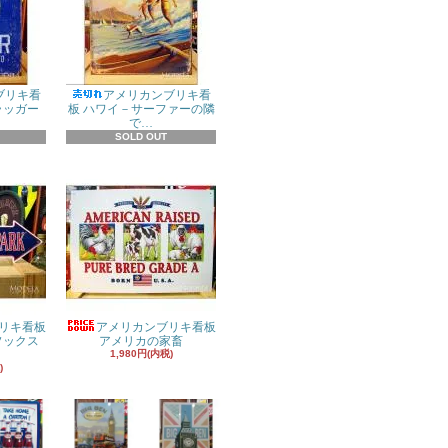
ブリキ看
アメリカンブリキ看
ラッガー
板 ハワイ－サーファーの隣
で…
SOLD OUT
リキ看板
アメリカンブリキ看板
ドソックス
アメリカの家畜
1,980円(内税)
)