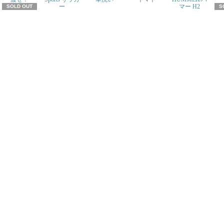
ー
マー H2
SOLD OUT
S