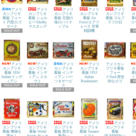
アメリ
アメリ
アメリ
アメリ
アメリ
カンブリキ
カンブリキ
カンブリキ
カンブリキ
カンブリキ
カ
看板 フォー
看板 シェル
看板 天国の
看板 Air
看板 ゴルフ
看
ド 円型ロゴ
ビー/Shelby
味のパイナ
Force/エアフ
ラフの日
コ
マーク
マスタング
ップル
ォース 空軍
戦闘機
SOLD OUT
S
アメリ
アメリ
アメリ
アメリ
アメリカン
カンブリキ
カンブリキ
カンブリキ
カンブリキ
ブリキ看板
カ
看板 1934
看板 インデ
看板 インデ
看板 1953
フォー
看
Indian/インデ
ィアン スカ
ィアン パー
Indian
ド/ford 歴史
ィ
ィアン
ウト
ツ＆サービ
Roadmaster
的なロゴ
S
ス
SOLD OUT
SOLD OUT
SOLD OUT
アメリ
アメリ
アメリ
アメリ
アメリ
ア
カンブリキ
カンブリキ
カンブリキ
カンブリキ
カンブリキ
ブ
看板 獲物を
看板 World
看板 贅沢な
看板 Tomato/
看板
T
渡せ！
Sports サッカ
車洗い
トマト
HUMMER/ハ