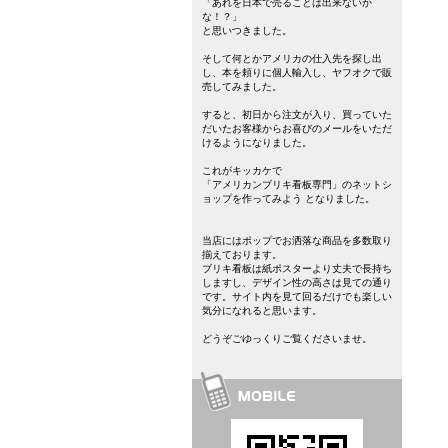
「あれを日本で売ることは出来ないか
な！？」
と思いつきました。
そして何とかアメリカの仕入先を探し出
し、本を頼りに個人輸入し、ヤフオクで販
売してみました。
すると、初日から注文が入り、買っていた
だいたお客様からお喜びのメールをいただ
けるようになりました。
これがキッカケで
「アメリカンブリキ看板専門」のネットシ
ョップを作ってみよう となりました。
当店にはポップでお洒落な商品を多数取り
揃えております。
ブリキ看板は紙ポスターより丈夫で長持ち
しますし、デザイン性の高さは見ての通り
です。サイト内を見て回るだけでも楽しい
気分になれると思います。
どうぞごゆっくりご覧くださいませ。