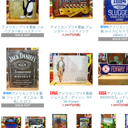
アメリカンブリキ看板 シル
アメリカンブリキ看板 フェ
アメリカン
ベスター&トゥイティー
ンダー ヘッドストック
板 ルイスビルス
2,480円(内税)
1884ロゴ
SOLD OUT
SOLD OUT
アメリカンブリキ看
アメリカンブリキ看板
アメリカンブ
板 ジャック・ダニエル - 風
ジェームズ・ディーン -NY
REDSOX/レッ
化したロゴ-
5th Avenue-
道標
1,880円(内税)
1,880円(内税
SOLD OUT