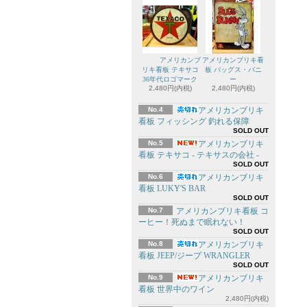
アメリカンブ
アメリカンブリキ看
リキ看板 テキサコ
板 バッグス・バニ
36年代ロゴマーク
ー
2,480円(内税)
2,480円(内税)
No.4
アメリカンブリキ
看板 フィッシング 釣れる保障
SOLD OUT
No.5
アメリカンブリキ
看板 テキサコ - テキサスの会社 -
SOLD OUT
No.6
アメリカンブリキ
看板 LUKY'S BAR
SOLD OUT
No.7
アメリカンブリキ看板 コ
ーヒー！死ぬまで眠れない！
SOLD OUT
No.8
アメリカンブリキ
看板 JEEP/ジープ WRANGLER
SOLD OUT
No.9
アメリカンブリキ
看板 世界中のワイン
2,480円(内税)