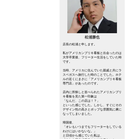
松浦勝也
店長の松浦と申します。
私がアメリカンブリキ看板と出会ったのは
大学卒業後、フリーター生活をしていた時
です。
当時、アメリカに住んでいた親戚と共にラ
スベガスへ旅行した時のことでした。ホテ
ルの近くにまさに「アメリカンブリキ看板
専門店」があったのです。
店内に所狭しと並べられたアメリカンブリ
キ看板を見た第一印象は
「なんだ、この店は！？」
といった感じでした。しかし、すぐにその
デザイン性の高さとポップな雰囲気に虜に
なってしまいました。
帰国後、
「オレもいつまでもフリーターをしている
わけにはいかないな。」
と日頃から感じていた私は、