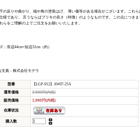
干の反りや曲がり、端や角の塗装はげ、 薄い傷等がある場合がございます。これら
仕様であり、 言うならばブリキの良さ（特徴）のようなものです。この点につきま
れらをご理解の上でご注文をお願いいたします。
ズ：長辺44cm×短辺32cm（約）
告文責：株式会社モデラ
型番
【LGP-912】AW07-25A
通常価格
3,500円(内税)
販売価格
1,980円(内税)
在庫状況
購入数