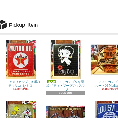
アメリカンブリキ看板
アメリカンブリキ看
アメリカンブ
テキサコ -レトロ-
板 ベティ・ブープのキスマ
ルート66 Mother
2,480円(内税)
ーク
2,480円(内税
SOLD OUT