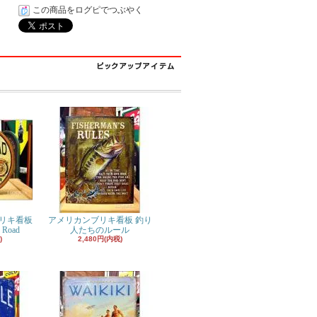
この商品をログピでつぶやく
リキ看板
アメリカンブリキ看板 釣り
 Road
人たちのルール
)
2,480円(内税)