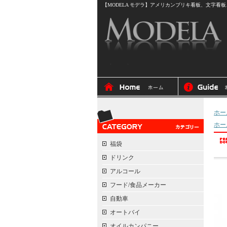
【MODELA モデラ】アメリカンブリキ看板、文字看板、
ホー
ホー
福袋
ドリンク
アルコール
フード/食品メーカー
自動車
オートバイ
オイルカンパニー