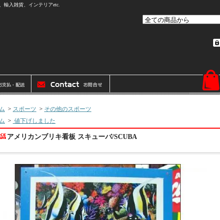
輸入雑貨、インテリアetc.
ム
>
スポーツ
>
その他のスポーツ
ム
>
値下げしました
アメリカンブリキ看板 スキューバ/SCUBA