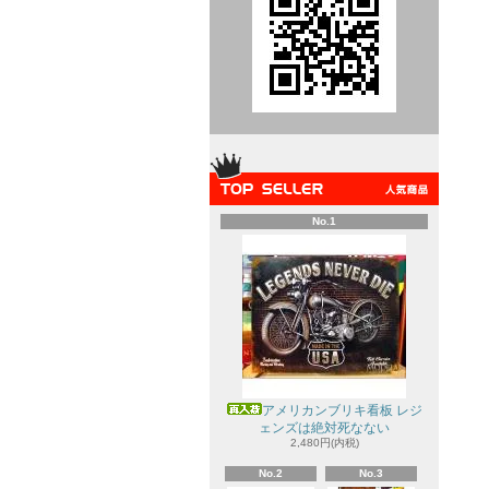
No.1
アメリカンブリキ看板 レジ
ェンズは絶対死なない
2,480円(内税)
No.2
No.3