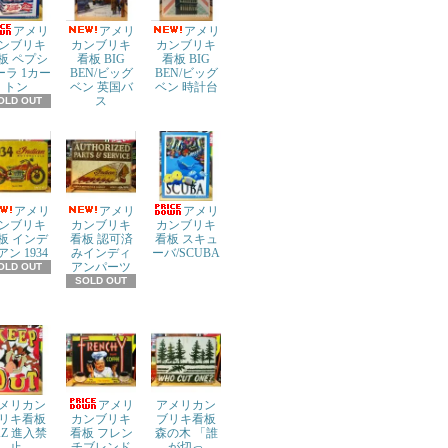
アメリ
アメリ
アメリ
ンブリキ
カンブリキ
カンブリキ
板 ペプシ
看板 BIG
看板 BIG
ーラ 1カー
BEN/ビッグ
BEN/ビッグ
トン
ベン 英国バ
ベン 時計台
ス
OLD OUT
アメリ
アメリ
アメリ
ンブリキ
カンブリキ
カンブリキ
板 インデ
看板 認可済
看板 スキュ
アン 1934
みインディ
ーバ/SCUBA
アンパーツ
OLD OUT
SOLD OUT
メリカン
アメリ
アメリカン
リキ看板
カンブリキ
ブリキ看板
AZ 進入禁
看板 フレン
森の木 「誰
止
チブレンド
が切っ