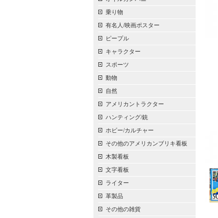
乗り物
有名人/映画ポスター
ピープル
キャラクター
スポーツ
動物
自然
アメリカントラクター
ハンティング/銃
ホビー/カルチャー
その他のアメリカンブリキ看板
木製看板
文字看板
ライター
革製品
その他の雑貨