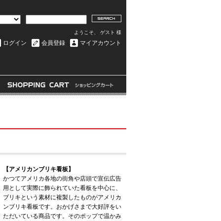
ようこそ、 ゲスト 様
ログイン
会員登録
マイアカウント
【アメリカンブリキ看板】
かつてアメリカ各地の街角や店頭で宣伝広告
用として実際に飾られていた看板を中心に、
ブリキという素材に複製したものがアメリカ
ンブリキ看板です。おかげさまで大好評をい
ただいている商品です。そのポップで温かみ