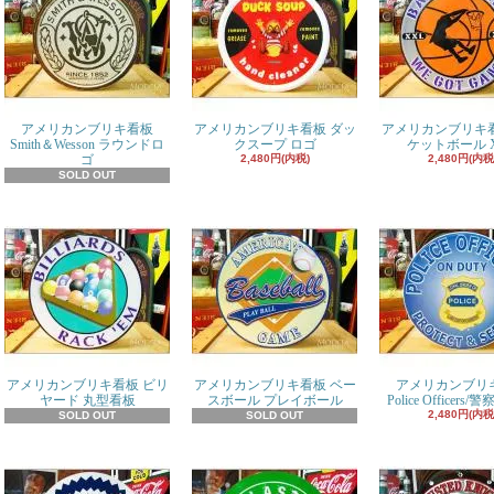
アメリカンブリキ看板
アメリカンブリキ看板 ダッ
アメリカンブリキ看
Smith＆Wesson ラウンドロ
クスープ ロゴ
ケットボール 
ゴ
2,480円(内税)
2,480円(内税
SOLD OUT
アメリカンブリキ看板 ビリ
アメリカンブリキ看板 ベー
アメリカンブリ
ヤード 丸型看板
スボール プレイボール
Police Officers
2,480円(内税
SOLD OUT
SOLD OUT