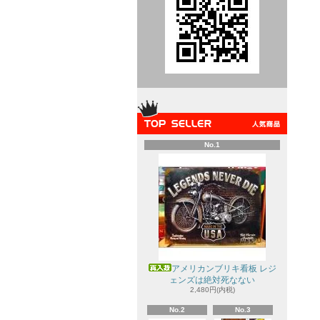
No.1
アメリカンブリキ看板 レジ
ェンズは絶対死なない
2,480円(内税)
No.2
No.3