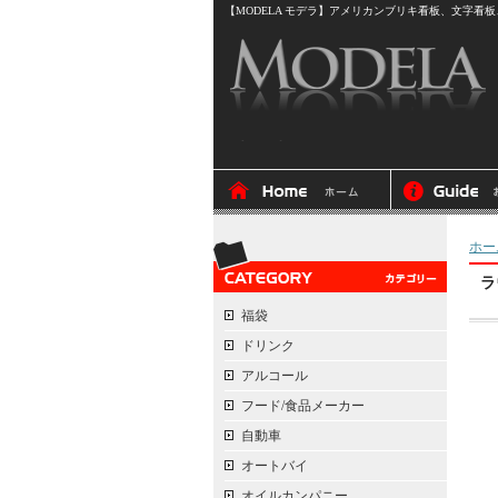
【MODELA モデラ】アメリカンブリキ看板、文字看板、
ホー
ラ
福袋
ドリンク
アルコール
フード/食品メーカー
自動車
オートバイ
オイルカンパニー