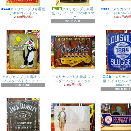
アメリカンブリキ看板
アメリカンブリキ看
アメリカンブ
テキサコ -レトロ-
板 ベティ・ブープのキスマ
ルート66 Mother
2,480円(内税)
ーク
2,480円(内税
SOLD OUT
アメリカンブリキ看板 シル
アメリカンブリキ看板 フェ
アメリカン
ベスター&トゥイティー
ンダー ヘッドストック
板 ルイスビルス
2,480円(内税)
1884ロゴ
SOLD OUT
SOLD OUT