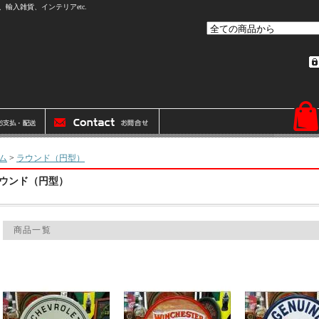
輸入雑貨、インテリアetc.
ム
>
ラウンド（円型）
ウンド（円型）
商品一覧