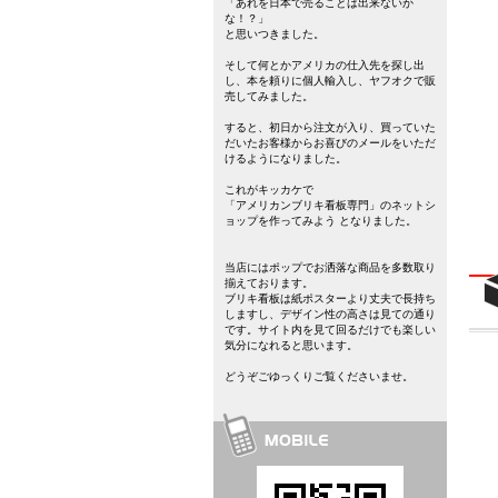
「あれを日本で売ることは出来ないか
な！？」
と思いつきました。
そして何とかアメリカの仕入先を探し出
し、本を頼りに個人輸入し、ヤフオクで販
売してみました。
すると、初日から注文が入り、買っていた
だいたお客様からお喜びのメールをいただ
けるようになりました。
これがキッカケで
「アメリカンブリキ看板専門」のネットシ
ョップを作ってみよう となりました。
当店にはポップでお洒落な商品を多数取り
揃えております。
ブリキ看板は紙ポスターより丈夫で長持ち
しますし、デザイン性の高さは見ての通り
です。サイト内を見て回るだけでも楽しい
気分になれると思います。
どうぞごゆっくりご覧くださいませ。