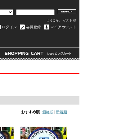
ようこそ、 ゲスト 様
ログイン
会員登録
マイアカウント
おすすめ順
|
価格順
|
新着順