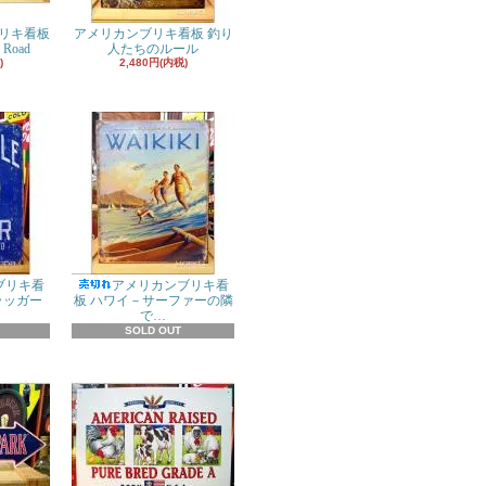
リキ看板
アメリカンブリキ看板 釣り
 Road
人たちのルール
)
2,480円(内税)
ブリキ看
アメリカンブリキ看
ラッガー
板 ハワイ－サーファーの隣
で…
SOLD OUT