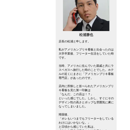
松浦勝也
店長の松浦と申します。
私がアメリカンブリキ看板と出会ったのは
大学卒業後、フリーター生活をしていた時
です。
当時、アメリカに住んでいた親戚と共にラ
スベガスへ旅行した時のことでした。ホテ
ルの近くにまさに「アメリカンブリキ看板
専門店」があったのです。
店内に所狭しと並べられたアメリカンブリ
キ看板を見た第一印象は
「なんだ、この店は！？」
といった感じでした。しかし、すぐにその
デザイン性の高さとポップな雰囲気に虜に
なってしまいました。
帰国後、
「オレもいつまでもフリーターをしている
わけにはいかないな。」
と日頃から感じていた私は、