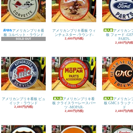
アメリカンブリキ看
アメリカンブリキ看板 ウィ
アメリカン
板 コルベット・ラウンド
ンチェスター -ラウンド-
板 フォード -GEN
2,480円(内税)
PARTS-
SOLD OUT
2,480円(内税
アメリカンブリキ看板 ビュ
アメリカンブリキ看
アメリカン
イック・ラウンド
板 クライスラーレースパー
板 GMCトラック
2,480円(内税)
ツ -MOPAR-
ド
2,480円(内税)
2,480円(内税