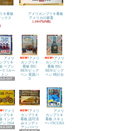
リキ看板
アメリカンブリキ看板
ドソックス
アメリカの家畜
1,980円(内税)
)
アメリ
アメリ
アメリ
ンブリキ
カンブリキ
カンブリキ
板 ペプシ
看板 BIG
看板 BIG
ーラ 1カー
BEN/ビッグ
BEN/ビッグ
トン
ベン 英国バ
ベン 時計台
ス
OLD OUT
アメリ
アメリ
アメリ
ンブリキ
カンブリキ
カンブリキ
板 インデ
看板 認可済
看板 スキュ
アン 1934
みインディ
ーバ/SCUBA
アンパーツ
OLD OUT