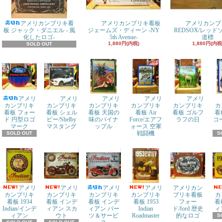
アメリカンブリキ看
アメリカンブリキ看板
アメリカンブ
板 ジャック・ダニエル - 風
ジェームズ・ディーン -NY
REDSOX/レッ
化したロゴ-
5th Avenue-
道標
1,880円(内税)
1,880円(内税
SOLD OUT
アメリ
アメリ
アメリ
アメリ
アメリ
カンブリキ
カンブリキ
カンブリキ
カンブリキ
カンブリキ
カ
看板 フォー
看板 シェル
看板 天国の
看板 Air
看板 ゴルフ
看
ド 円型ロゴ
ビー/Shelby
味のパイナ
Force/エアフ
ラフの日
コ
マーク
マスタング
ップル
ォース 空軍
戦闘機
SOLD OUT
S
アメリ
アメリ
アメリ
アメリ
アメリカン
カンブリキ
カンブリキ
カンブリキ
カンブリキ
ブリキ看板
カ
看板 1934
看板 インデ
看板 インデ
看板 1953
フォー
看
Indian/インデ
ィアン スカ
ィアン パー
Indian
ド/ford 歴史
ィ
ィアン
ウト
ツ＆サービ
Roadmaster
的なロゴ
S