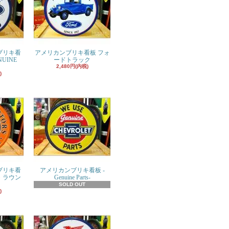
ブリキ看
アメリカンブリキ看板 フォ
UINE
ードトラック
2,480円(内税)
)
ブリキ看
アメリカンブリキ看板 -
・ラウン
Genuine Parts-
SOLD OUT
)