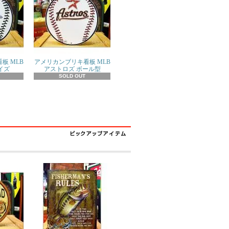
板 MLB
アメリカンブリキ看板 MLB
イズ
アストロズ ボール型
SOLD OUT