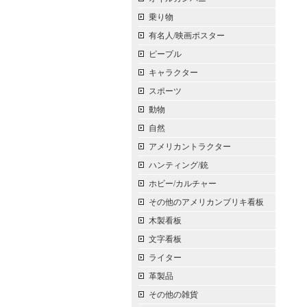
乗り物
有名人/映画ポスター
ピープル
キャラクター
スポーツ
動物
自然
アメリカントラクター
ハンティング/銃
ホビー/カルチャー
その他のアメリカンブリキ看板
木製看板
文字看板
ライター
革製品
その他の雑貨