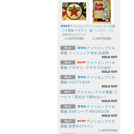
アメリカンブ
アメリカンブリキ看
リキ看板 テキサコ
板 バッグス・バニ
36年代ロゴマーク
ー
2,480円(内税)
2,480円(内税)
No.4
アメリカンブリキ
看板 フィッシング 釣れる保障
SOLD OUT
No.5
アメリカンブリキ
看板 テキサコ - テキサスの会社 -
SOLD OUT
No.6
アメリカンブリキ
看板 LUKY'S BAR
SOLD OUT
No.7
アメリカンブリキ看板 コ
ーヒー！死ぬまで眠れない！
SOLD OUT
No.8
アメリカンブリキ
看板 JEEP/ジープ WRANGLER
SOLD OUT
No.9
アメリカンブリキ
看板 世界中のワイン
2,480円(内税)