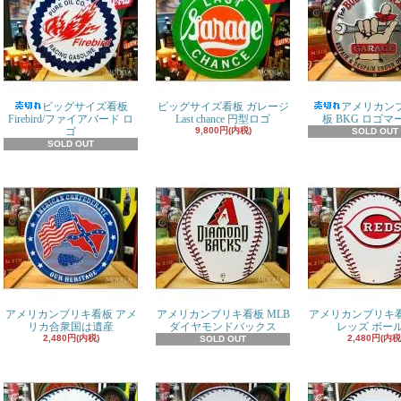
ビッグサイズ看板
ビッグサイズ看板 ガレージ
アメリカン
Firebird/ファイアバード ロ
Last chance 円型ロゴ
板 BKG ロゴマ
ゴ
9,800円(内税)
SOLD OUT
SOLD OUT
アメリカンブリキ看板 アメ
アメリカンブリキ看板 MLB
アメリカンブリキ看
リカ合衆国は遺産
ダイヤモンドバックス
レッズ ボー
2,480円(内税)
2,480円(内税
SOLD OUT