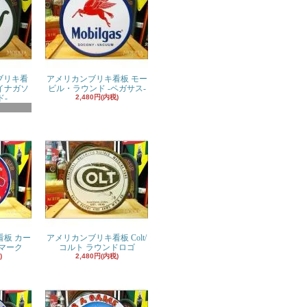
ブリキ看
アメリカンブリキ看板 モー
ダイナガソ
ビル・ラウンド -ペガサス-
ド-
2,480円(内税)
板 カー
アメリカンブリキ看板 Colt/
マーク
コルト ラウンドロゴ
)
2,480円(内税)