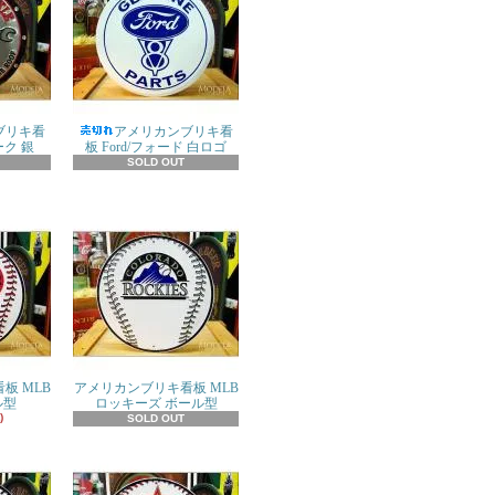
ブリキ看
アメリカンブリキ看
ーク 銀
板 Ford/フォード 白ロゴ
SOLD OUT
板 MLB
アメリカンブリキ看板 MLB
ル型
ロッキーズ ボール型
)
SOLD OUT