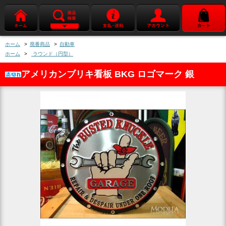
ホーム
>
廃番商品
>
自動車
ホーム
>
ラウンド（円型）
アメリカンブリキ看板 BKG ロゴマーク 銀