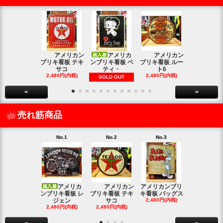
アメリカン
アメリカ
アメリカン
アメリカン
ブリキ看板 テキ
ンブリキ看板 ベ
ブリキ看板 ルー
キ看板 釣り
サコ
ティ・
ト6
2,480円(内
2,480円(内税)
2,480円(内税)
SOLD OUT
<
>
売れ筋商品
No.1
No.2
No.3
No.4
アメリカ
アメリカン
アメリカンブリ
アメ
ンブリキ看板 レ
ブリキ看板 テキ
キ看板 バッグス
ンブリキ看板
ジェン
サコ
2,480円(内税)
ィッシ
2,480円(内税)
2,480円(内税)
SOLD OU