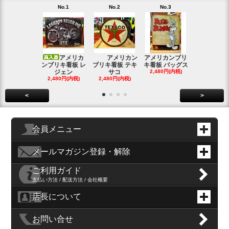
No.1
No.2
No.3
No.4
アメリカ
アメリカン
アメリカンブリ
アメ
ンブリキ看板 レ
ブリキ看板 テキ
キ看板 バッグス
ンブリキ看板
ジェン
サコ
2,480円(内税)
ィッシ
2,480円(内税)
2,480円(内税)
SOLD OU
<
>
会員メニュー
メールマガジン登録・解除
ご利用ガイド
支払い方法 / 配送方法 / 会社概要
店長について
お問い合せ