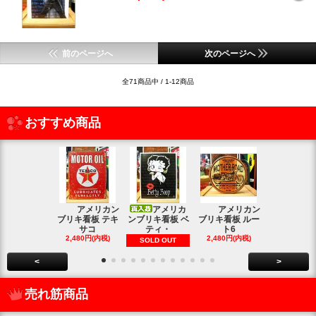
前のページへ
次のページへ
全71商品中 / 1-12商品
おすすめ商品
アメリカン
アメリカ
アメリカン
アメリカン
ブリキ看板 テキ
ンブリキ看板 ベ
ブリキ看板 ルー
キ看板 釣り
サコ
ティ・
ト6
2,480円(内
2,480円(内税)
2,480円(内税)
SOLD OUT
<
>
売れ筋商品