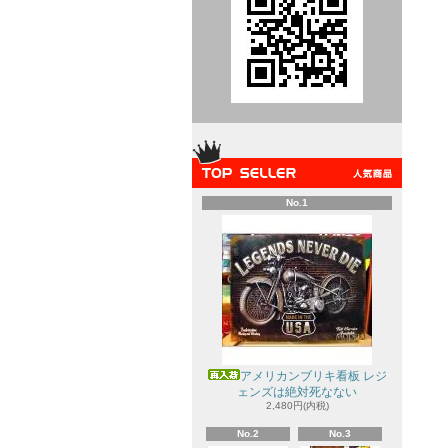
No.1
アメリカンブリキ看板 レジ
ェンズは絶対死なない
2,480円(内税)
No.2
No.3