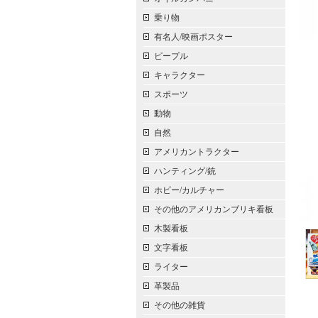
乗り物
有名人/映画ポスター
ピープル
キャラクター
スポーツ
動物
自然
アメリカントラクター
ハンティング/銃
ホビー/カルチャー
その他のアメリカンブリキ看板
木製看板
文字看板
ライター
革製品
その他の雑貨