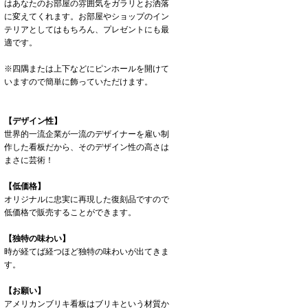
はあなたのお部屋の雰囲気をガラリとお洒落
に変えてくれます。お部屋やショップのイン
テリアとしてはもちろん、プレゼントにも最
適です。
※四隅または上下などにピンホールを開けて
いますので簡単に飾っていただけます。
【デザイン性】
世界的一流企業が一流のデザイナーを雇い制
作した看板だから、そのデザイン性の高さは
まさに芸術！
【低価格】
オリジナルに忠実に再現した復刻品ですので
低価格で販売することができます。
【独特の味わい】
時が経てば経つほど独特の味わいが出てきま
す。
【お願い】
アメリカンブリキ看板はブリキという材質か