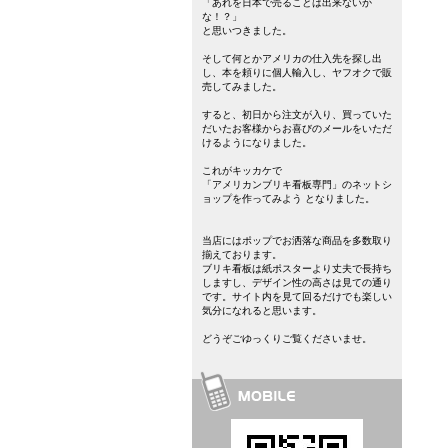
「あれを日本で売ることは出来ないか
な！？」
と思いつきました。
そして何とかアメリカの仕入先を探し出
し、本を頼りに個人輸入し、ヤフオクで販
売してみました。
すると、初日から注文が入り、買っていた
だいたお客様からお喜びのメールをいただ
けるようになりました。
これがキッカケで
「アメリカンブリキ看板専門」のネットシ
ョップを作ってみよう となりました。
当店にはポップでお洒落な商品を多数取り
揃えております。
ブリキ看板は紙ポスターより丈夫で長持ち
しますし、デザイン性の高さは見ての通り
です。サイト内を見て回るだけでも楽しい
気分になれると思います。
どうぞごゆっくりご覧くださいませ。