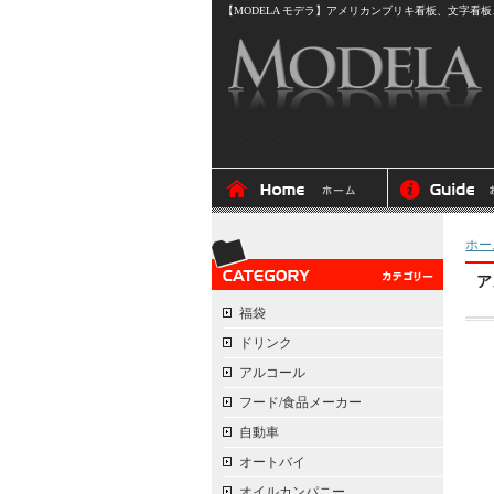
【MODELA モデラ】アメリカンブリキ看板、文字看板、
ホー
ア
福袋
ドリンク
アルコール
フード/食品メーカー
自動車
オートバイ
オイルカンパニー