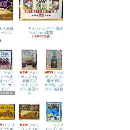
リキ看板
アメリカンブリキ看板
ドソックス
アメリカの家畜
1,980円(内税)
)
アメリ
アメリ
アメリ
ンブリキ
カンブリキ
カンブリキ
板 ペプシ
看板 BIG
看板 BIG
ーラ 1カー
BEN/ビッグ
BEN/ビッグ
トン
ベン 英国バ
ベン 時計台
ス
OLD OUT
アメリ
アメリ
アメリ
ンブリキ
カンブリキ
カンブリキ