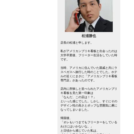
松浦勝也
店長の松浦と申します。
私がアメリカンブリキ看板と出会ったのは
大学卒業後、フリーター生活をしていた時
です。
当時、アメリカに住んでいた親戚と共にラ
スベガスへ旅行した時のことでした。ホテ
ルの近くにまさに「アメリカンブリキ看板
専門店」があったのです。
店内に所狭しと並べられたアメリカンブリ
キ看板を見た第一印象は
「なんだ、この店は！？」
といった感じでした。しかし、すぐにその
デザイン性の高さとポップな雰囲気に虜に
なってしまいました。
帰国後、
「オレもいつまでもフリーターをしている
わけにはいかないな。」
と日頃から感じていた私は、