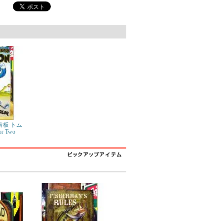
板 トム
r Two