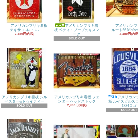
アメリカンブリキ看板
アメリカンブリキ看
アメリカンブ
テキサコ -レトロ-
板 ベティ・ブープのキスマ
ルート66 Mother
2,480円(内税)
ーク
2,480円(内税
SOLD OUT
アメリカンブリキ看板 シル
アメリカンブリキ看板 フェ
アメリカン
ベスター&トゥイティー
ンダー ヘッドストック
板 ルイスビルス
2,480円(内税)
1884ロゴ
SOLD OUT
SOLD OUT