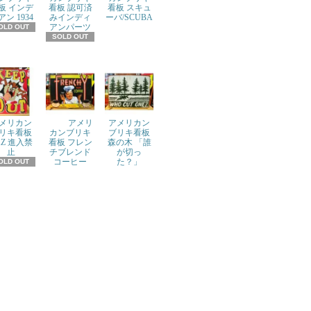
板 インデ
看板 認可済
看板 スキュ
アン 1934
みインディ
ーバ/SCUBA
アンパーツ
OLD OUT
SOLD OUT
メリカン
アメリ
アメリカン
リキ看板
カンブリキ
ブリキ看板
AZ 進入禁
看板 フレン
森の木 「誰
止
チブレンド
が切っ
コーヒー
た？」
OLD OUT