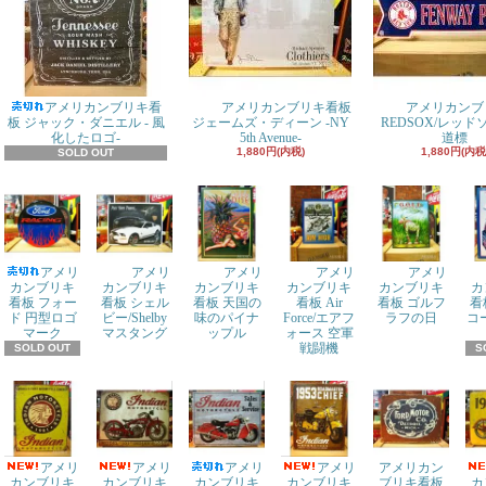
アメリカンブリキ看
アメリカンブリキ看板
アメリカンブ
板 ジャック・ダニエル - 風
ジェームズ・ディーン -NY
REDSOX/レッ
化したロゴ-
5th Avenue-
道標
1,880円(内税)
1,880円(内税
SOLD OUT
アメリ
アメリ
アメリ
アメリ
アメリ
カンブリキ
カンブリキ
カンブリキ
カンブリキ
カンブリキ
カ
看板 フォー
看板 シェル
看板 天国の
看板 Air
看板 ゴルフ
看
ド 円型ロゴ
ビー/Shelby
味のパイナ
Force/エアフ
ラフの日
コ
マーク
マスタング
ップル
ォース 空軍
戦闘機
SOLD OUT
S
アメリ
アメリ
アメリ
アメリ
アメリカン
カンブリキ
カンブリキ
カンブリキ
カンブリキ
ブリキ看板
カ