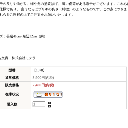
干の反りや曲がり、端や角の塗装はげ、 薄い傷等がある場合がございます。これら
仕様であり、 言うならばブリキの良さ（特徴）のようなものです。この点につきま
れらをご理解の上でご注文をお願いいたします。
ズ：長辺41cm×短辺32cm（約）
告文責：株式会社モデラ
型番
【1378】
通常価格
3,500円(内税)
販売価格
2,480円(内税)
在庫状況
購入数