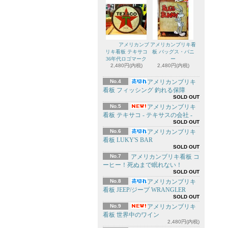
アメリカンブ
アメリカンブリキ看
リキ看板 テキサコ
板 バッグス・バニ
36年代ロゴマーク
ー
2,480円(内税)
2,480円(内税)
No.4
アメリカンブリキ
看板 フィッシング 釣れる保障
SOLD OUT
No.5
アメリカンブリキ
看板 テキサコ - テキサスの会社 -
SOLD OUT
No.6
アメリカンブリキ
看板 LUKY'S BAR
SOLD OUT
No.7
アメリカンブリキ看板 コ
ーヒー！死ぬまで眠れない！
SOLD OUT
No.8
アメリカンブリキ
看板 JEEP/ジープ WRANGLER
SOLD OUT
No.9
アメリカンブリキ
看板 世界中のワイン
2,480円(内税)