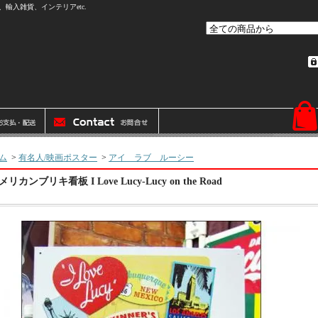
輸入雑貨、インテリアetc.
ム
>
有名人/映画ポスター
>
アイ ラブ ルーシー
メリカンブリキ看板 I Love Lucy-Lucy on the Road