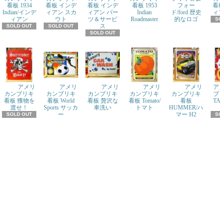
看板 1934
看板 インデ
看板 インデ
看板 1953
フォー
看
Indian/インデ
ィアン スカ
ィアン パー
Indian
ド/ford 歴史
ィ
ィアン
ウト
ツ＆サービ
Roadmaster
的なロゴ
S
ス
SOLD OUT
SOLD OUT
SOLD OUT
アメリ
アメリ
アメリ
アメリ
アメリ
ア
カンブリキ
カンブリキ
カンブリキ
カンブリキ
カンブリキ
ブ
看板 獲物を
看板 World
看板 贅沢な
看板 Tomato/
看板
T
渡せ！
Sports サッカ
車洗い
トマト
HUMMER/ハ
ー
マー H2
SOLD OUT
S