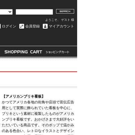
ようこそ、 ゲスト 様
ログイン
会員登録
マイアカウント
【アメリカンブリキ看板】
かつてアメリカ各地の街角や店頭で宣伝広告
用として実際に飾られていた看板を中心に、
ブリキという素材に複製したものがアメリカ
ンブリキ看板です。おかげさまで大好評をい
ただいている商品です。そのポップで温かみ
のある色合い、レトロなイラストとデザイン