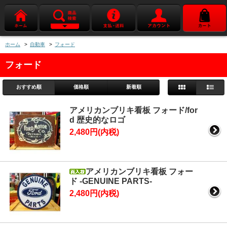
ホーム
>
自動車
>
フォード
フォード
おすすめ順
価格順
新着順
アメリカンブリキ看板 フォード/for
d 歴史的なロゴ
2,480円(内税)
アメリカンブリキ看板 フォー
ド -GENUINE PARTS-
2,480円(内税)