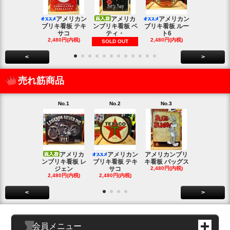
アメリカン
アメリカ
アメリカン
アメリカン
ブリキ看板 テキ
ンブリキ看板 ベ
ブリキ看板 ルー
キ看板 釣り
サコ
ティ・
ト6
2,480円(内
2,480円(内税)
2,480円(内税)
SOLD OUT
<
>
売れ筋商品
No.1
No.2
No.3
No.4
アメリカ
アメリカン
アメリカンブリ
アメ
ンブリキ看板 レ
ブリキ看板 テキ
キ看板 バッグス
ンブリキ看板
ジェン
サコ
2,480円(内税)
ィッシ
2,480円(内税)
2,480円(内税)
SOLD OU
<
>
会員メニュー