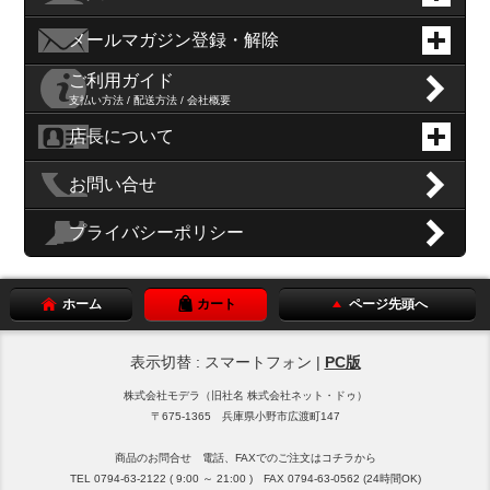
メールマガジン登録・解除
ご利用ガイド
支払い方法 / 配送方法 / 会社概要
店長について
お問い合せ
プライバシーポリシー
ホーム
カート
ページ先頭へ
表示切替 : スマートフォン |
PC版
株式会社モデラ（旧社名 株式会社ネット・ドゥ）
〒675-1365 兵庫県小野市広渡町147
商品のお問合せ 電話、FAXでのご注文はコチラから
TEL 0794-63-2122 ( 9:00 ～ 21:00 ) FAX 0794-63-0562 (24時間OK)