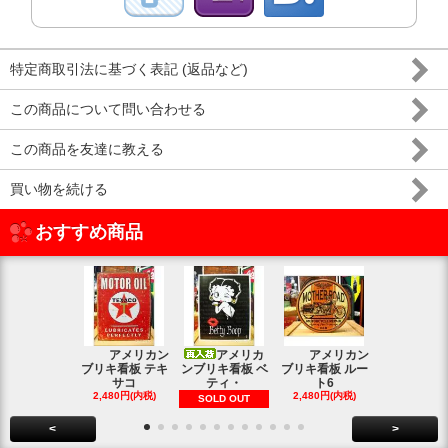
特定商取引法に基づく表記 (返品など)
この商品について問い合わせる
この商品を友達に教える
買い物を続ける
おすすめ商品
アメリカン
アメリカ
アメリカン
アメリカン
ブリキ看板 テキ
ンブリキ看板 ベ
ブリキ看板 ルー
キ看板 釣り
サコ
ティ・
ト6
2,480円(内
2,480円(内税)
2,480円(内税)
SOLD OUT
<
>