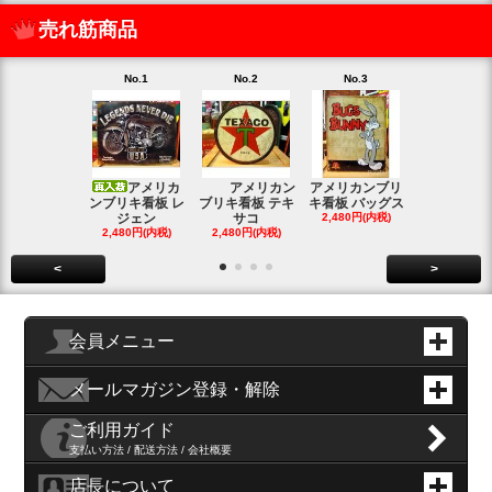
売れ筋商品
No.1
No.2
No.3
No.4
アメリカ
アメリカン
アメリカンブリ
アメ
ンブリキ看板 レ
ブリキ看板 テキ
キ看板 バッグス
ンブリキ看板
ジェン
サコ
2,480円(内税)
ィッシ
2,480円(内税)
2,480円(内税)
SOLD OU
<
>
会員メニュー
メールマガジン登録・解除
ご利用ガイド
支払い方法 / 配送方法 / 会社概要
店長について