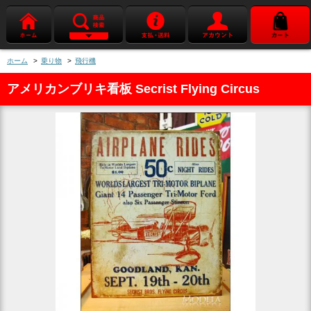
ホーム
>
乗り物
>
飛行機
アメリカンブリキ看板 Secrist Flying Circus