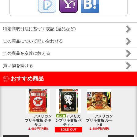
特定商取引法に基づく表記 (返品など)
この商品について問い合わせる
この商品を友達に教える
買い物を続ける
おすすめ商品
アメリカン
アメリカ
アメリカン
アメリカン
ブリキ看板 テキ
ンブリキ看板 ベ
ブリキ看板 ルー
キ看板 釣り
サコ
ティ・
ト6
2,480円(内
2,480円(内税)
2,480円(内税)
SOLD OUT