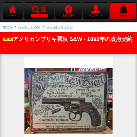
ホーム
>
ハンティング/銃
>
スミス&ウェッソン
アメリカンブリキ看板 S&W - 1892年の政府契約
-