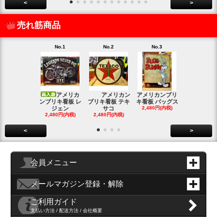
<
>
売れ筋商品
No.1
No.2
No.3
No.4
アメリカ
アメリカン
アメリカンブリ
アメ
ンブリキ看板 レ
ブリキ看板 テキ
キ看板 バッグス
ンブリキ看板
ジェン
サコ
2,480円(内税)
ィッシ
2,480円(内税)
2,480円(内税)
SOLD OU
<
>
会員メニュー
メールマガジン登録・解除
ご利用ガイド
支払い方法 / 配送方法 / 会社概要