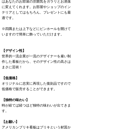
はあなたのお部屋の雰囲気をガラリとお洒落
に変えてくれます。お部屋やショップのイン
テリアとしてはもちろん、プレゼントにも最
適です。
※四隅または上下などにピンホールを開けて
いますので簡単に飾っていただけます。
【デザイン性】
世界的一流企業が一流のデザイナーを雇い制
作した看板だから、そのデザイン性の高さは
まさに芸術！
【低価格】
オリジナルに忠実に再現した復刻品ですので
低価格で販売することができます。
【独特の味わい】
時が経てば経つほど独特の味わいが出てきま
す。
【お願い】
アメリカンブリキ看板はブリキという材質か