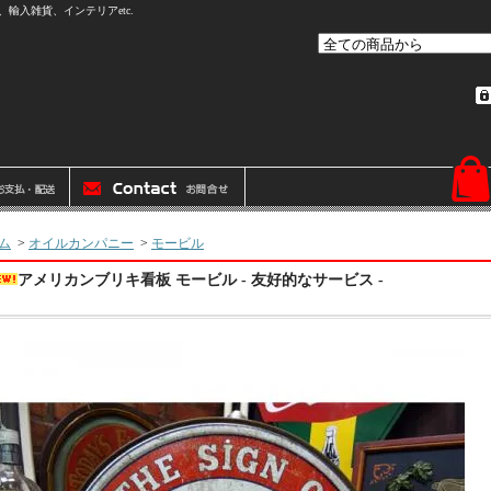
輸入雑貨、インテリアetc.
ム
>
オイルカンパニー
>
モービル
アメリカンブリキ看板 モービル - 友好的なサービス -