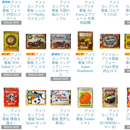
アメリ
アメリ
アメリ
アメリ
アメリ
カンブリキ
カンブリキ
カンブリキ
カンブリキ
カンブリキ
カ
看板 フォー
看板 シェル
看板 天国の
看板 Air
看板 ゴルフ
看
ド 円型ロゴ
ビー/Shelby
味のパイナ
Force/エアフ
ラフの日
コ
マーク
マスタング
ップル
ォース 空軍
戦闘機
SOLD OUT
S
アメリ
アメリ
アメリ
アメリ
アメリカン
カンブリキ
カンブリキ
カンブリキ
カンブリキ
ブリキ看板
カ
看板 1934
看板 インデ
看板 インデ
看板 1953
フォー
看
Indian/インデ
ィアン スカ
ィアン パー
Indian
ド/ford 歴史
ィ
ィアン
ウト
ツ＆サービ
Roadmaster
的なロゴ
S
ス
SOLD OUT
SOLD OUT
SOLD OUT
アメリ
アメリ
アメリ
アメリ
アメリ
ア
カンブリキ
カンブリキ
カンブリキ
カンブリキ
カンブリキ
ブ
看板 獲物を
看板 World
看板 贅沢な
看板 Tomato/
看板
T
渡せ！
Sports サッカ
車洗い
トマト
HUMMER/ハ
ー
マー H2
SOLD OUT
S