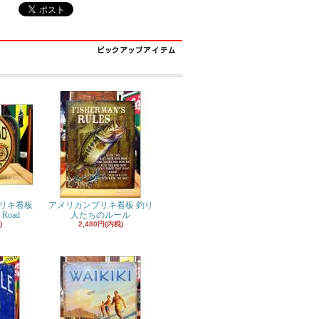
リキ看板
アメリカンブリキ看板 釣り
 Road
人たちのルール
)
2,480円(内税)