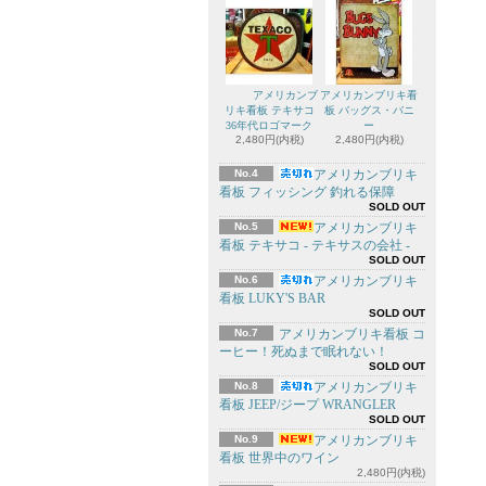
アメリカンブ
アメリカンブリキ看
リキ看板 テキサコ
板 バッグス・バニ
36年代ロゴマーク
ー
2,480円(内税)
2,480円(内税)
No.4
アメリカンブリキ
看板 フィッシング 釣れる保障
SOLD OUT
No.5
アメリカンブリキ
看板 テキサコ - テキサスの会社 -
SOLD OUT
No.6
アメリカンブリキ
看板 LUKY'S BAR
SOLD OUT
No.7
アメリカンブリキ看板 コ
ーヒー！死ぬまで眠れない！
SOLD OUT
No.8
アメリカンブリキ
看板 JEEP/ジープ WRANGLER
SOLD OUT
No.9
アメリカンブリキ
看板 世界中のワイン
2,480円(内税)