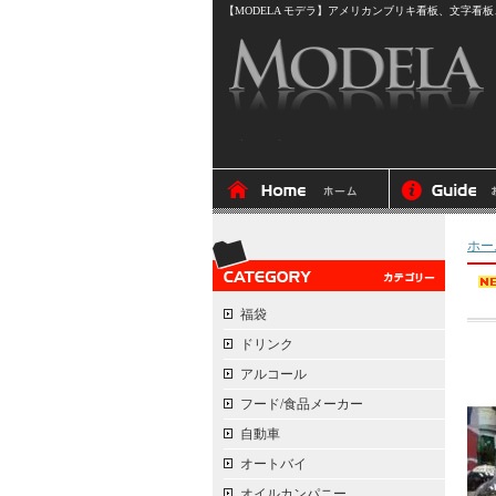
【MODELA モデラ】アメリカンブリキ看板、文字看板、
ホー
福袋
ドリンク
アルコール
フード/食品メーカー
自動車
オートバイ
オイルカンパニー