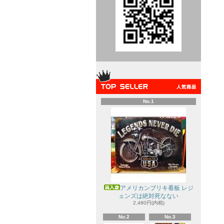
No.1
アメリカンブリキ看板 レジ
ェンズは絶対死なない
2,480円(内税)
No.2
No.3