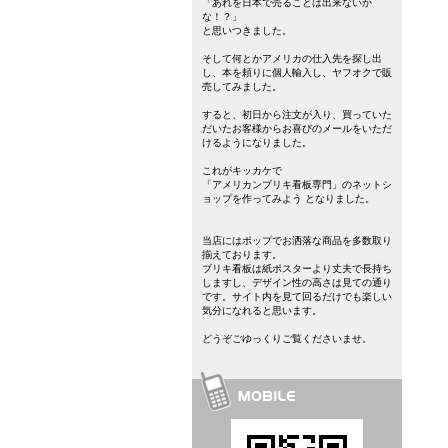
「あれを日本で売ることは出来ないか
な！？」
と思いつきました。
そして何とかアメリカの仕入先を探し出
し、本を頼りに個人輸入し、ヤフオクで販
売してみました。
すると、初日から注文が入り、買っていた
だいたお客様からお喜びのメールをいただ
けるようになりました。
これがキッカケで
「アメリカンブリキ看板専門」のネットシ
ョップを作ってみよう となりました。
当店にはポップでお洒落な商品を多数取り
揃えております。
ブリキ看板は紙ポスターより丈夫で長持ち
しますし、デザイン性の高さは見ての通り
です。サイト内を見て回るだけでも楽しい
気分になれると思います。
どうぞごゆっくりご覧くださいませ。