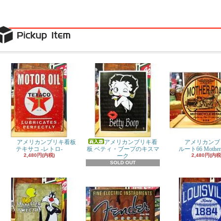
アメリカンブリキ看板
アメリカンブリキ看
アメリカンブ
テキサコ -レトロ-
板 ベティ・ブープのキスマ
ルート66 Mother
2,480円(内税)
ーク
2,480円(内税
SOLD OUT