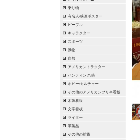
乗り物
有名人/映画ポスター
ピープル
キャラクター
スポーツ
動物
自然
アメリカントラクター
ハンティング/銃
ホビー/カルチャー
その他のアメリカンブリキ看板
木製看板
文字看板
ライター
革製品
その他の雑貨