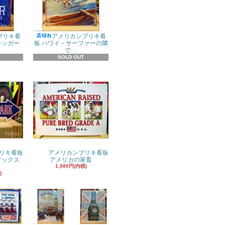
ブリキ看
アメリカンブリキ看
ラッガー
板 ハワイ－サーファーの隣
で…
SOLD OUT
リキ看板
アメリカンブリキ看板
ドソックス
アメリカの家畜
1,980円(内税)
)