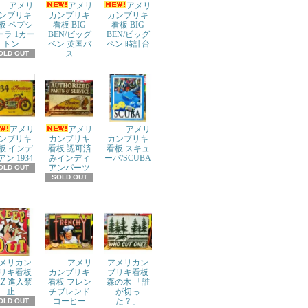
アメリ
アメリ
アメリ
ンブリキ
カンブリキ
カンブリキ
板 ペプシ
看板 BIG
看板 BIG
ーラ 1カー
BEN/ビッグ
BEN/ビッグ
トン
ベン 英国バ
ベン 時計台
ス
OLD OUT
アメリ
アメリ
アメリ
ンブリキ
カンブリキ
カンブリキ
板 インデ
看板 認可済
看板 スキュ
アン 1934
みインディ
ーバ/SCUBA
アンパーツ
OLD OUT
SOLD OUT
メリカン
アメリ
アメリカン
リキ看板
カンブリキ
ブリキ看板
AZ 進入禁
看板 フレン
森の木 「誰
止
チブレンド
が切っ
コーヒー
た？」
OLD OUT