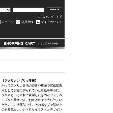
ようこそ、 ゲスト 様
ログイン
会員登録
マイアカウント
【アメリカンブリキ看板】
かつてアメリカ各地の街角や店頭で宣伝広告
用として実際に飾られていた看板を中心に、
ブリキという素材に複製したものがアメリカ
ンブリキ看板です。おかげさまで大好評をい
ただいている商品です。そのポップで温かみ
のある色合い、レトロなイラストとデザイン