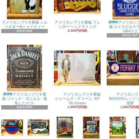
アメリカンブリキ看板 シル
アメリカンブリキ看板 フェ
アメリカン
ベスター&トゥイティー
ンダー ヘッドストック
板 ルイスビルス
2,480円(内税)
1884ロゴ
SOLD OUT
SOLD OUT
アメリカンブリキ看
アメリカンブリキ看板
アメリカンブ
板 ジャック・ダニエル - 風
ジェームズ・ディーン -NY
REDSOX/レッ
化したロゴ-
5th Avenue-
道標
1,880円(内税)
1,880円(内税
SOLD OUT