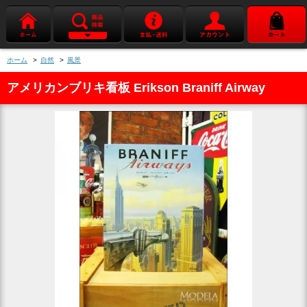
ホーム
>
自然
>
風景
アメリカンブリキ看板 Erikson Braniff Airway