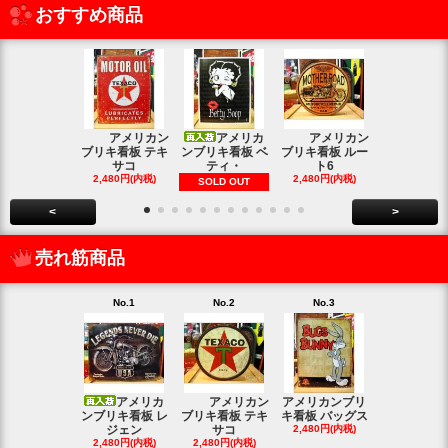
おすすめ商品
アメリカン
アメリカ
アメリカン
アメリカン
ブリキ看板 テキ
ンブリキ看板 ベ
ブリキ看板 ルー
キ看板 釣り
サコ
ティ・
ト6
2,480円(内
2,480円(内税)
2,480円(内税)
SOLD OUT
<
>
売れ筋商品
No.1
No.2
No.3
No.4
アメリカ
アメリカン
アメリカンブリ
アメ
ンブリキ看板 レ
ブリキ看板 テキ
キ看板 バッグス
ンブリキ看板
ジェン
サコ
2,480円(内税)
ィッシ
2,480円(内税)
2,480円(内税)
SOLD OU