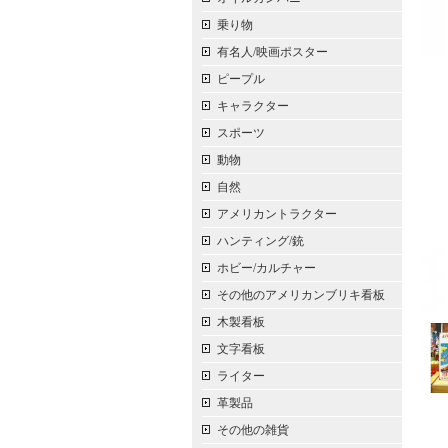
乗り物
有名人/映画ポスター
ピープル
キャラクター
スポーツ
動物
自然
アメリカントラクター
ハンティング/銃
ホビー/カルチャー
その他のアメリカンブリキ看板
木製看板
文字看板
ライター
革製品
その他の雑貨