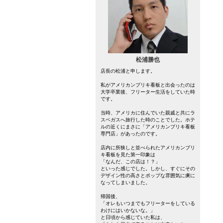
松浦勝也
店長の松浦と申します。
私がアメリカンブリキ看板と出会ったのは
大学卒業後、フリーター生活をしていた時
です。
当時、アメリカに住んでいた親戚と共にラ
スベガスへ旅行した時のことでした。ホテ
ルの近くにまさに「アメリカンブリキ看板
専門店」があったのです。
店内に所狭しと並べられたアメリカンブリ
キ看板を見た第一印象は
「なんだ、この店は！？」
といった感じでした。しかし、すぐにその
デザイン性の高さとポップな雰囲気に虜に
なってしまいました。
帰国後、
「オレもいつまでもフリーターをしている
わけにはいかないな。」
と日頃から感じていた私は、