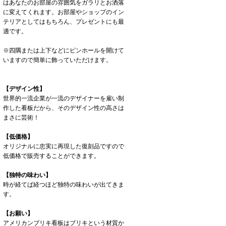
はあなたのお部屋の雰囲気をガラリとお洒落
に変えてくれます。お部屋やショップのイン
テリアとしてはもちろん、プレゼントにも最
適です。
※四隅または上下などにピンホールを開けて
いますので簡単に飾っていただけます。
【デザイン性】
世界的一流企業が一流のデザイナーを雇い制
作した看板だから、そのデザイン性の高さは
まさに芸術！
【低価格】
オリジナルに忠実に再現した復刻品ですので
低価格で販売することができます。
【独特の味わい】
時が経てば経つほど独特の味わいが出てきま
す。
【お願い】
アメリカンブリキ看板はブリキという材質か