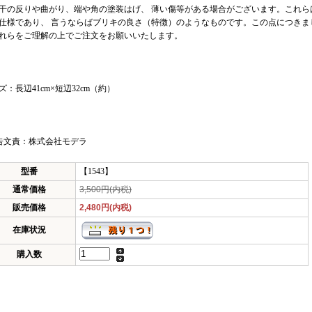
干の反りや曲がり、端や角の塗装はげ、 薄い傷等がある場合がございます。これら
仕様であり、 言うならばブリキの良さ（特徴）のようなものです。この点につきま
れらをご理解の上でご注文をお願いいたします。
ズ：長辺41cm×短辺32cm（約）
告文責：株式会社モデラ
型番
【1543】
通常価格
3,500円(内税)
販売価格
2,480円(内税)
在庫状況
購入数