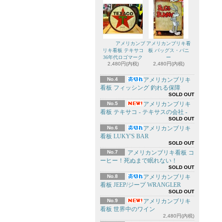
アメリカンブ
アメリカンブリキ看
リキ看板 テキサコ
板 バッグス・バニ
36年代ロゴマーク
ー
2,480円(内税)
2,480円(内税)
No.4
アメリカンブリキ
看板 フィッシング 釣れる保障
SOLD OUT
No.5
アメリカンブリキ
看板 テキサコ - テキサスの会社 -
SOLD OUT
No.6
アメリカンブリキ
看板 LUKY'S BAR
SOLD OUT
No.7
アメリカンブリキ看板 コ
ーヒー！死ぬまで眠れない！
SOLD OUT
No.8
アメリカンブリキ
看板 JEEP/ジープ WRANGLER
SOLD OUT
No.9
アメリカンブリキ
看板 世界中のワイン
2,480円(内税)