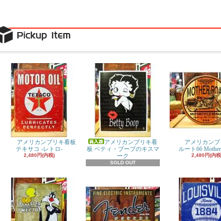
アメリカンブリキ看板
アメリカンブリキ看
アメリカンブ
テキサコ -レトロ-
板 ベティ・ブープのキスマ
ルート66 Mother
2,480円(内税)
ーク
2,480円(内税
SOLD OUT