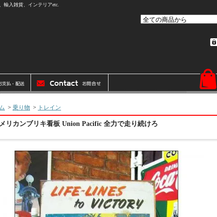
輸入雑貨、インテリアetc.
ム
>
乗り物
>
トレイン
メリカンブリキ看板 Union Pacific 全力で走り続けろ