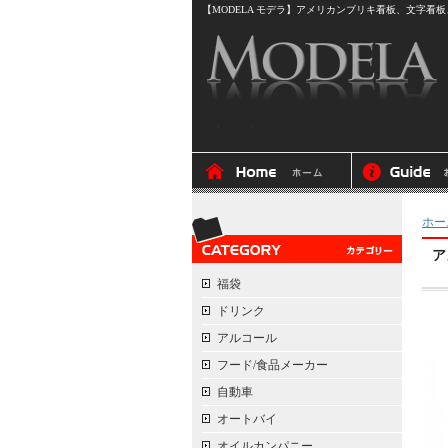
【MODELA モデラ】アメリカンブリキ看板、文字看板、
ホー
ア
福袋
ドリンク
アルコール
フード/食品メーカー
自動車
オートバイ
オイルカンパニー