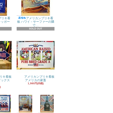
ブリキ看
アメリカンブリキ看
ラッガー
板 ハワイ－サーファーの隣
で…
SOLD OUT
リキ看板
アメリカンブリキ看板
ドソックス
アメリカの家畜
1,980円(内税)
)