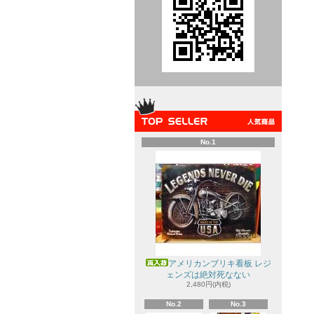
No.1
アメリカンブリキ看板 レジ
ェンズは絶対死なない
2,480円(内税)
No.2
No.3