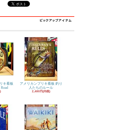
リキ看板
アメリカンブリキ看板 釣り
 Road
人たちのルール
)
2,480円(内税)