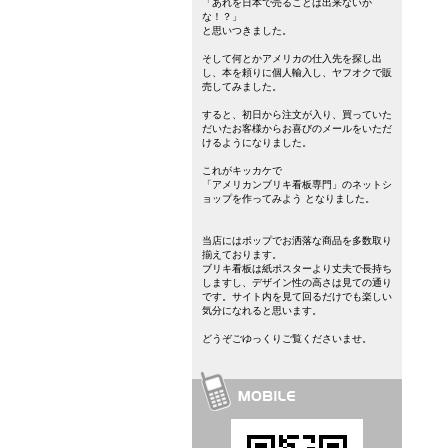
「あれを日本で売ることは出来ないか
な！？」
と思いつきました。
そして何とかアメリカの仕入先を探し出
し、本を頼りに個人輸入し、ヤフオクで販
売してみました。
すると、初日から注文が入り、買っていた
だいたお客様からお喜びのメールをいただ
けるようになりました。
これがキッカケで
「アメリカンブリキ看板専門」のネットシ
ョップを作ってみよう となりました。
当店にはポップでお洒落な商品を多数取り
揃えております。
ブリキ看板は紙ポスターより丈夫で長持ち
しますし、デザイン性の高さは見ての通り
です。サイト内を見て回るだけでも楽しい
気分になれると思います。
どうぞごゆっくりご覧くださいませ。