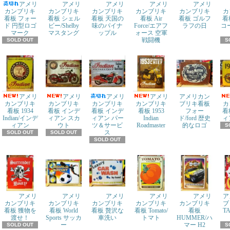
アメリ
アメリ
アメリ
アメリ
アメリ
カンブリキ
カンブリキ
カンブリキ
カンブリキ
カンブリキ
カ
看板 フォー
看板 シェル
看板 天国の
看板 Air
看板 ゴルフ
看
ド 円型ロゴ
ビー/Shelby
味のパイナ
Force/エアフ
ラフの日
コ
マーク
マスタング
ップル
ォース 空軍
戦闘機
SOLD OUT
S
アメリ
アメリ
アメリ
アメリ
アメリカン
カンブリキ
カンブリキ
カンブリキ
カンブリキ
ブリキ看板
カ
看板 1934
看板 インデ
看板 インデ
看板 1953
フォー
看
Indian/インデ
ィアン スカ
ィアン パー
Indian
ド/ford 歴史
ィ
ィアン
ウト
ツ＆サービ
Roadmaster
的なロゴ
S
ス
SOLD OUT
SOLD OUT
SOLD OUT
アメリ
アメリ
アメリ
アメリ
アメリ
ア
カンブリキ
カンブリキ
カンブリキ
カンブリキ
カンブリキ
ブ
看板 獲物を
看板 World
看板 贅沢な
看板 Tomato/
看板
T
渡せ！
Sports サッカ
車洗い
トマト
HUMMER/ハ
ー
マー H2
SOLD OUT
S