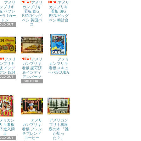
アメリ
アメリ
アメリ
ンブリキ
カンブリキ
カンブリキ
板 ペプシ
看板 BIG
看板 BIG
ーラ 1カー
BEN/ビッグ
BEN/ビッグ
トン
ベン 英国バ
ベン 時計台
ス
OLD OUT
アメリ
アメリ
アメリ
ンブリキ
カンブリキ
カンブリキ
板 インデ
看板 認可済
看板 スキュ
アン 1934
みインディ
ーバ/SCUBA
アンパーツ
OLD OUT
SOLD OUT
メリカン
アメリ
アメリカン
リキ看板
カンブリキ
ブリキ看板
AZ 進入禁
看板 フレン
森の木 「誰
止
チブレンド
が切っ
コーヒー
た？」
OLD OUT