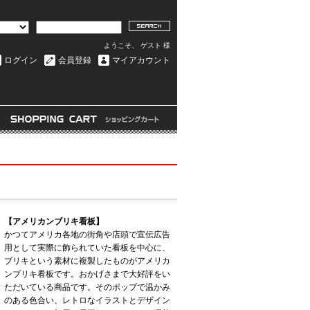
ようこそ、 ゲスト 様
ログイン
会員登録
マイアカウント
【アメリカンブリキ看板】
かつてアメリカ各地の街角や店頭で宣伝広告
用として実際に飾られていた看板を中心に、
ブリキという素材に複製したものがアメリカ
ンブリキ看板です。おかげさまで大好評をい
ただいている商品です。そのポップで温かみ
のある色合い、レトロなイラストとデザイン