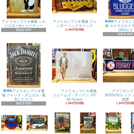
アメリカンブリキ看板 シル
アメリカンブリキ看板 フェ
アメリカン
ベスター&トゥイティー
ンダー ヘッドストック
板 ルイスビルス
2,480円(内税)
1884ロゴ
SOLD OUT
SOLD OUT
アメリカンブリキ看
アメリカンブリキ看板
アメリカンブ
板 ジャック・ダニエル - 風
ジェームズ・ディーン -NY
REDSOX/レッ
化したロゴ-
5th Avenue-
道標
1,880円(内税)
1,880円(内税
SOLD OUT