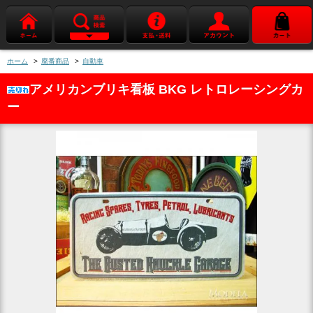
ホーム
>
廃番商品
>
自動車
アメリカンブリキ看板 BKG レトロレーシングカ
ー