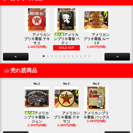
アメリカン
アメリカ
アメリカン
アメリカン
ブリキ看板 テキ
ンブリキ看板 ベ
ブリキ看板 ルー
キ看板 釣り
サコ
ティ・
ト6
2,480円(内
2,480円(内税)
2,480円(内税)
SOLD OUT
<
>
売れ筋商品
No.1
No.2
No.3
No.4
アメリカ
アメリカン
アメリカンブリ
アメ
ンブリキ看板 レ
ブリキ看板 テキ
キ看板 バッグス
ンブリキ看板
ジェン
サコ
2,480円(内税)
ィッシ
2,480円(内税)
2,480円(内税)
SOLD OU