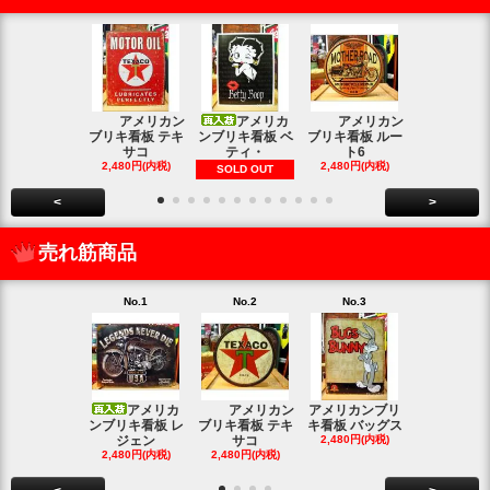
アメリカン
アメリカ
アメリカン
アメリカン
ブリキ看板 テキ
ンブリキ看板 ベ
ブリキ看板 ルー
キ看板 釣り
サコ
ティ・
ト6
2,480円(内
2,480円(内税)
2,480円(内税)
SOLD OUT
<
>
売れ筋商品
No.1
No.2
No.3
No.4
アメリカ
アメリカン
アメリカンブリ
アメ
ンブリキ看板 レ
ブリキ看板 テキ
キ看板 バッグス
ンブリキ看板
ジェン
サコ
2,480円(内税)
ィッシ
2,480円(内税)
2,480円(内税)
SOLD OU