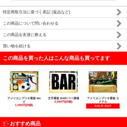
特定商取引法に基づく表記 (返品など)
この商品について問い合わせる
この商品を友達に教える
買い物を続ける
この商品を買った人はこんな商品も買ってます
アメリカンブリキ看板 Wo
文字看板 BAR/バー/酒場
アメリカンブリキ看板 カ
rl
2,980円(内税)
クテル
1,980円(内税)
SOLD OUT
おすすめ商品