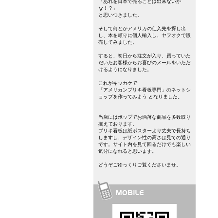
「あれを日本で売ることは出来ないか
な！？」
と思いつきました。
そして何とかアメリカの仕入先を探し出
し、本を頼りに個人輸入し、ヤフオクで販
売してみました。
すると、初日から注文が入り、買っていた
だいたお客様からお喜びのメールをいただ
けるようになりました。
これがキッカケで
「アメリカンブリキ看板専門」のネットシ
ョップを作ってみよう となりました。
当店にはポップでお洒落な商品を多数取り
揃えております。
ブリキ看板は紙ポスターより丈夫で長持ち
しますし、デザイン性の高さは見ての通り
です。サイト内を見て回るだけでも楽しい
気分になれると思います。
どうぞごゆっくりご覧くださいませ。