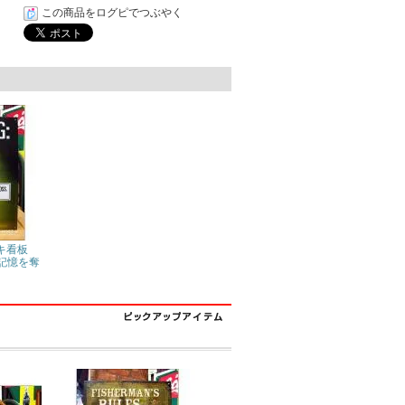
この商品をログピでつぶやく
キ看板
は記憶を奪