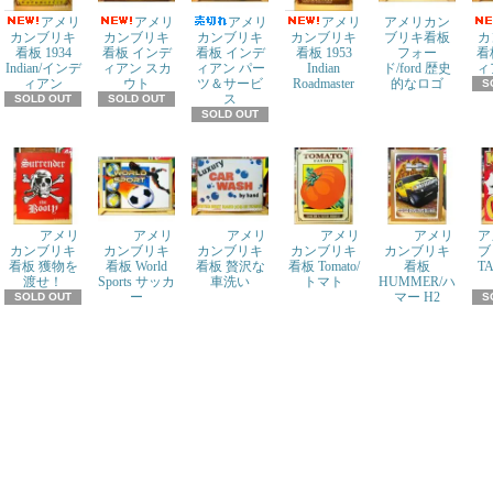
アメリ
アメリ
アメリ
アメリ
アメリカン
カンブリキ
カンブリキ
カンブリキ
カンブリキ
ブリキ看板
カ
看板 1934
看板 インデ
看板 インデ
看板 1953
フォー
看
Indian/インデ
ィアン スカ
ィアン パー
Indian
ド/ford 歴史
ィ
ィアン
ウト
ツ＆サービ
Roadmaster
的なロゴ
S
ス
SOLD OUT
SOLD OUT
SOLD OUT
アメリ
アメリ
アメリ
アメリ
アメリ
ア
カンブリキ
カンブリキ
カンブリキ
カンブリキ
カンブリキ
ブ
看板 獲物を
看板 World
看板 贅沢な
看板 Tomato/
看板
T
渡せ！
Sports サッカ
車洗い
トマト
HUMMER/ハ
ー
マー H2
SOLD OUT
S