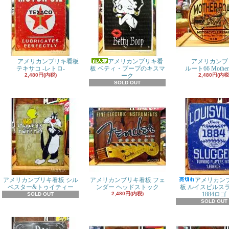
アメリカンブリキ看板
アメリカンブリキ看
アメリカンブ
テキサコ -レトロ-
板 ベティ・ブープのキスマ
ルート66 Mother
2,480円(内税)
ーク
2,480円(内税
SOLD OUT
アメリカンブリキ看板 シル
アメリカンブリキ看板 フェ
アメリカン
ベスター&トゥイティー
ンダー ヘッドストック
板 ルイスビルス
2,480円(内税)
1884ロゴ
SOLD OUT
SOLD OUT