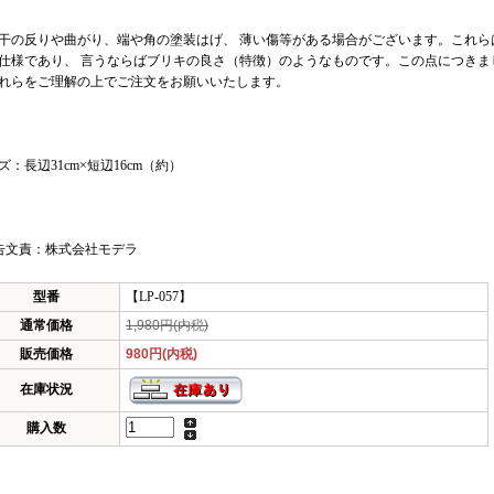
干の反りや曲がり、端や角の塗装はげ、 薄い傷等がある場合がございます。これら
仕様であり、 言うならばブリキの良さ（特徴）のようなものです。この点につきま
れらをご理解の上でご注文をお願いいたします。
ズ：長辺31cm×短辺16cm（約）
告文責：株式会社モデラ
型番
【LP-057】
通常価格
1,980円(内税)
販売価格
980円(内税)
在庫状況
購入数