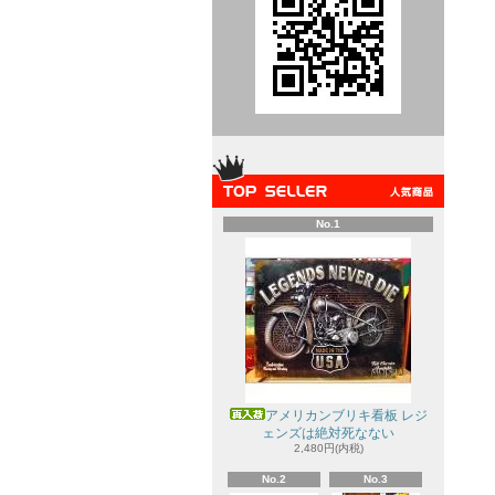
No.1
アメリカンブリキ看板 レジ
ェンズは絶対死なない
2,480円(内税)
No.2
No.3