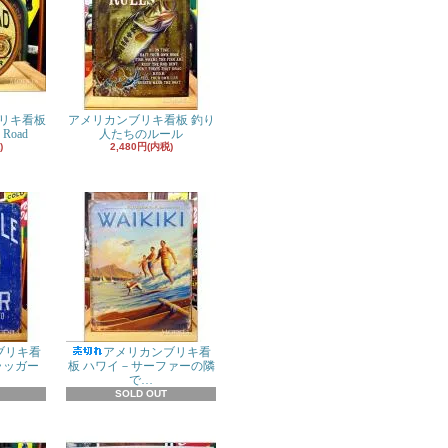
リキ看板
アメリカンブリキ看板 釣り
 Road
人たちのルール
)
2,480円(内税)
ブリキ看
アメリカンブリキ看
ラッガー
板 ハワイ－サーファーの隣
で…
SOLD OUT