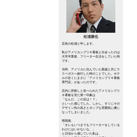
松浦勝也
店長の松浦と申します。
私がアメリカンブリキ看板と出会ったのは
大学卒業後、フリーター生活をしていた時
です。
当時、アメリカに住んでいた親戚と共にラ
スベガスへ旅行した時のことでした。ホテ
ルの近くにまさに「アメリカンブリキ看板
専門店」があったのです。
店内に所狭しと並べられたアメリカンブリ
キ看板を見た第一印象は
「なんだ、この店は！？」
といった感じでした。しかし、すぐにその
デザイン性の高さとポップな雰囲気に虜に
なってしまいました。
帰国後、
「オレもいつまでもフリーターをしている
わけにはいかないな。」
と日頃から感じていた私は、