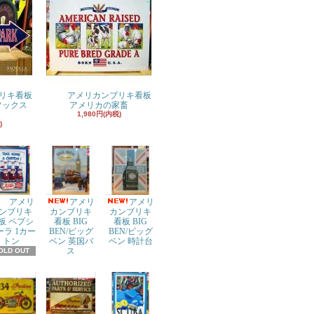
リキ看板
アメリカンブリキ看板
ドソックス
アメリカの家畜
1,980円(内税)
)
アメリ
アメリ
アメリ
ンブリキ
カンブリキ
カンブリキ
板 ペプシ
看板 BIG
看板 BIG
ーラ 1カー
BEN/ビッグ
BEN/ビッグ
トン
ベン 英国バ
ベン 時計台
ス
OLD OUT