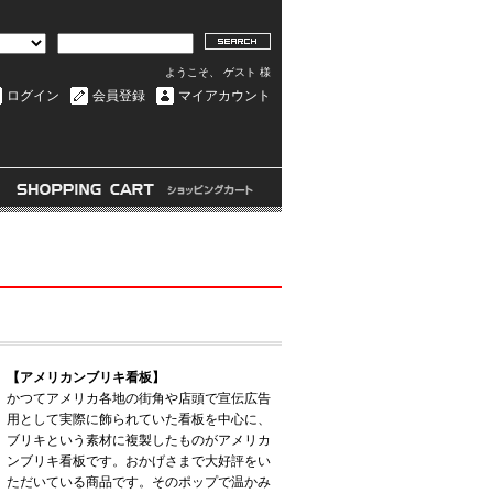
ようこそ、 ゲスト 様
ログイン
会員登録
マイアカウント
【アメリカンブリキ看板】
かつてアメリカ各地の街角や店頭で宣伝広告
用として実際に飾られていた看板を中心に、
ブリキという素材に複製したものがアメリカ
ンブリキ看板です。おかげさまで大好評をい
ただいている商品です。そのポップで温かみ