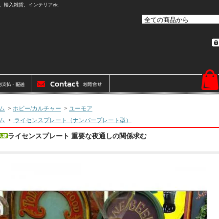
輸入雑貨、インテリアetc.
ム
>
ホビー/カルチャー
>
ユーモア
ム
>
ライセンスプレート（ナンバープレート型）
ライセンスプレート 重要な夜通しの関係求む