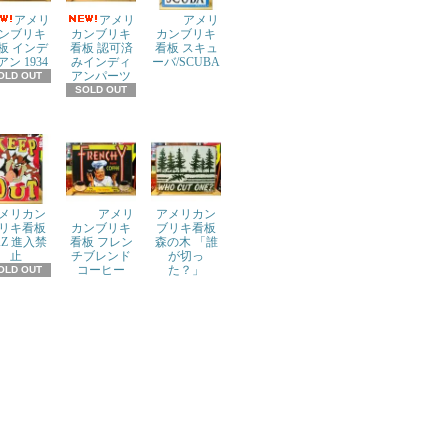
アメリ
アメリ
アメリ
ンブリキ
カンブリキ
カンブリキ
板 インデ
看板 認可済
看板 スキュ
アン 1934
みインディ
ーバ/SCUBA
アンパーツ
OLD OUT
SOLD OUT
メリカン
アメリ
アメリカン
リキ看板
カンブリキ
ブリキ看板
AZ 進入禁
看板 フレン
森の木 「誰
止
チブレンド
が切っ
コーヒー
た？」
OLD OUT