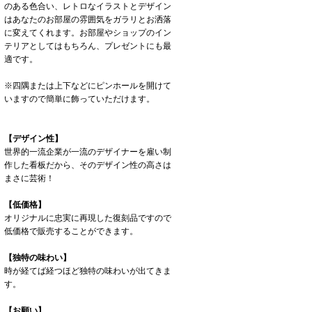
のある色合い、レトロなイラストとデザイン
はあなたのお部屋の雰囲気をガラリとお洒落
に変えてくれます。お部屋やショップのイン
テリアとしてはもちろん、プレゼントにも最
適です。
※四隅または上下などにピンホールを開けて
いますので簡単に飾っていただけます。
【デザイン性】
世界的一流企業が一流のデザイナーを雇い制
作した看板だから、そのデザイン性の高さは
まさに芸術！
【低価格】
オリジナルに忠実に再現した復刻品ですので
低価格で販売することができます。
【独特の味わい】
時が経てば経つほど独特の味わいが出てきま
す。
【お願い】