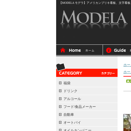
【MODELA モデラ】アメリカンブリキ看板、文字看板、
ホー
ホー
福袋
ドリンク
アルコール
フード/食品メーカー
自動車
オートバイ
オイルカンパニー