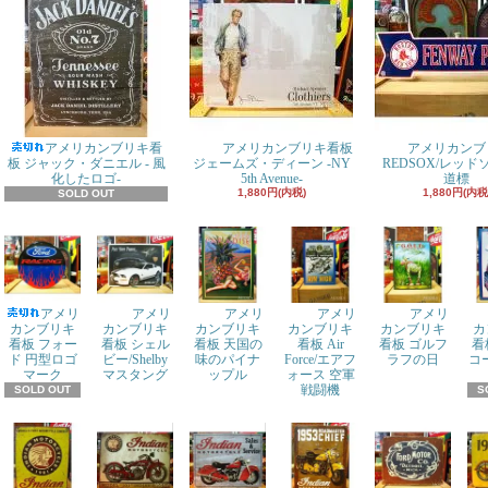
アメリカンブリキ看
アメリカンブリキ看板
アメリカンブ
板 ジャック・ダニエル - 風
ジェームズ・ディーン -NY
REDSOX/レッ
化したロゴ-
5th Avenue-
道標
1,880円(内税)
1,880円(内税
SOLD OUT
アメリ
アメリ
アメリ
アメリ
アメリ
カンブリキ
カンブリキ
カンブリキ
カンブリキ
カンブリキ
カ
看板 フォー
看板 シェル
看板 天国の
看板 Air
看板 ゴルフ
看
ド 円型ロゴ
ビー/Shelby
味のパイナ
Force/エアフ
ラフの日
コ
マーク
マスタング
ップル
ォース 空軍
戦闘機
SOLD OUT
S