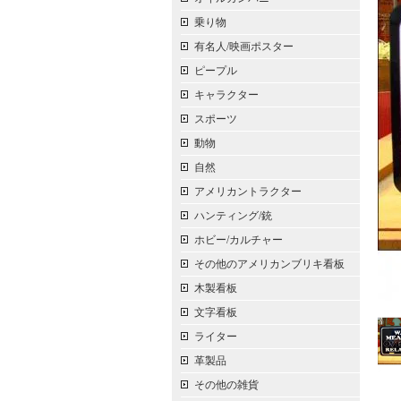
乗り物
有名人/映画ポスター
ピープル
キャラクター
スポーツ
動物
自然
アメリカントラクター
ハンティング/銃
ホビー/カルチャー
その他のアメリカンブリキ看板
木製看板
文字看板
ライター
革製品
その他の雑貨