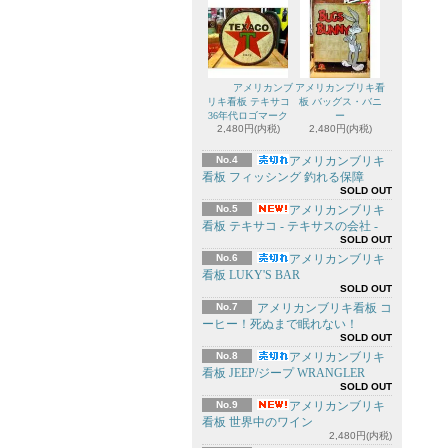
アメリカンブ
アメリカンブリキ看
リキ看板 テキサコ
板 バッグス・バニ
36年代ロゴマーク
ー
2,480円(内税)
2,480円(内税)
No.4
アメリカンブリキ
看板 フィッシング 釣れる保障
SOLD OUT
No.5
アメリカンブリキ
看板 テキサコ - テキサスの会社 -
SOLD OUT
No.6
アメリカンブリキ
看板 LUKY'S BAR
SOLD OUT
No.7
アメリカンブリキ看板 コ
ーヒー！死ぬまで眠れない！
SOLD OUT
No.8
アメリカンブリキ
看板 JEEP/ジープ WRANGLER
SOLD OUT
No.9
アメリカンブリキ
看板 世界中のワイン
2,480円(内税)