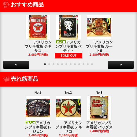
おすすめ商品
アメリカン
アメリカ
アメリカン
アメリカン
ブリキ看板 テキ
ンブリキ看板 ベ
ブリキ看板 ルー
キ看板 釣り
サコ
ティ・
ト6
2,480円(内
2,480円(内税)
2,480円(内税)
SOLD OUT
<
>
売れ筋商品
No.1
No.2
No.3
No.4
アメリカ
アメリカン
アメリカンブリ
アメ
ンブリキ看板 レ
ブリキ看板 テキ
キ看板 バッグス
ンブリキ看板
ジェン
サコ
2,480円(内税)
ィッシ
2,480円(内税)
2,480円(内税)
SOLD OU