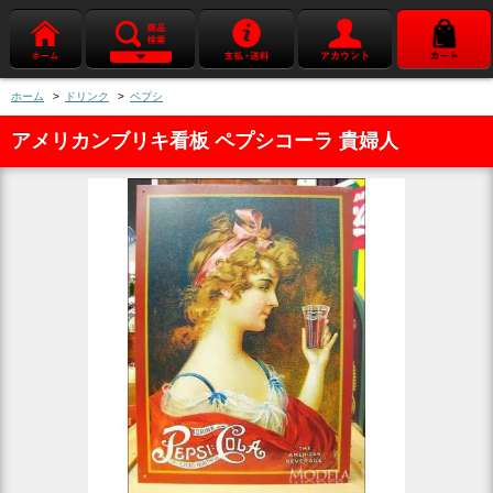
ホーム
>
ドリンク
>
ペプシ
アメリカンブリキ看板 ペプシコーラ 貴婦人