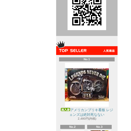
No.1
アメリカンブリキ看板 レジ
ェンズは絶対死なない
2,480円(内税)
No.2
No.3