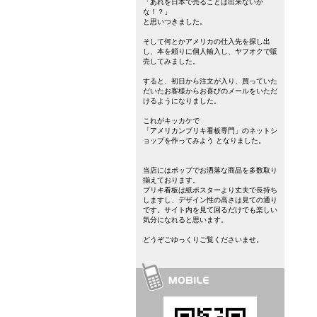
「あれを日本で売ることは出来ないか
な！？」
と思いつきました。
そして何とかアメリカの仕入先を探し出
し、本を頼りに個人輸入し、ヤフオクで販
売してみました。
すると、初日から注文が入り、買っていた
だいたお客様からお喜びのメールをいただ
けるようになりました。
これがキッカケで
「アメリカンブリキ看板専門」のネットシ
ョップを作ってみよう となりました。
当店にはポップでお洒落な商品を多数取り
揃えております。
ブリキ看板は紙ポスターより丈夫で長持ち
しますし、デザイン性の高さは見ての通り
です。サイト内を見て回るだけでも楽しい
気分になれると思います。
どうぞごゆっくりご覧くださいませ。