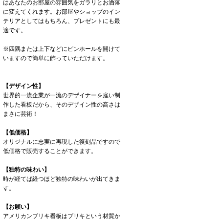
はあなたのお部屋の雰囲気をガラリとお洒落
に変えてくれます。お部屋やショップのイン
テリアとしてはもちろん、プレゼントにも最
適です。
※四隅または上下などにピンホールを開けて
いますので簡単に飾っていただけます。
【デザイン性】
世界的一流企業が一流のデザイナーを雇い制
作した看板だから、そのデザイン性の高さは
まさに芸術！
【低価格】
オリジナルに忠実に再現した復刻品ですので
低価格で販売することができます。
【独特の味わい】
時が経てば経つほど独特の味わいが出てきま
す。
【お願い】
アメリカンブリキ看板はブリキという材質か