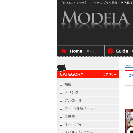
【MODELA モデラ】アメリカンブリキ看板、文字看板、
ホー
福袋
ドリンク
アルコール
フード/食品メーカー
自動車
オートバイ
オイルカンパニー