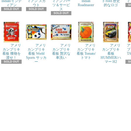
Indian/インデ
ィアン スカ
ィアン パー
Indian
ド/ford 歴史
ィ
ィアン
ウト
ツ＆サービ
Roadmaster
的なロゴ
S
ス
SOLD OUT
SOLD OUT
SOLD OUT
アメリ
アメリ
アメリ
アメリ
アメリ
ア
カンブリキ
カンブリキ
カンブリキ
カンブリキ
カンブリキ
ブ
看板 獲物を
看板 World
看板 贅沢な
看板 Tomato/
看板
T
渡せ！
Sports サッカ
車洗い
トマト
HUMMER/ハ
ー
マー H2
SOLD OUT
S