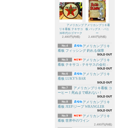
アメリカンブ
アメリカンブリキ看
リキ看板 テキサコ
板 バッグス・バニ
36年代ロゴマーク
ー
2,480円(内税)
2,480円(内税)
No.4
アメリカンブリキ
看板 フィッシング 釣れる保障
SOLD OUT
No.5
アメリカンブリキ
看板 テキサコ - テキサスの会社 -
SOLD OUT
No.6
アメリカンブリキ
看板 LUKY'S BAR
SOLD OUT
No.7
アメリカンブリキ看板 コ
ーヒー！死ぬまで眠れない！
SOLD OUT
No.8
アメリカンブリキ
看板 JEEP/ジープ WRANGLER
SOLD OUT
No.9
アメリカンブリキ
看板 世界中のワイン
2,480円(内税)