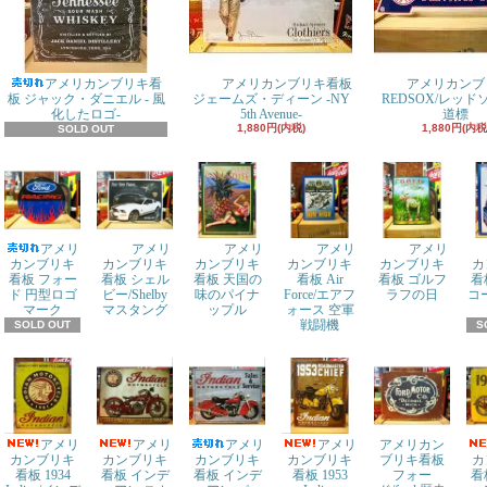
アメリカンブリキ看
アメリカンブリキ看板
アメリカンブ
板 ジャック・ダニエル - 風
ジェームズ・ディーン -NY
REDSOX/レッ
化したロゴ-
5th Avenue-
道標
1,880円(内税)
1,880円(内税
SOLD OUT
アメリ
アメリ
アメリ
アメリ
アメリ
カンブリキ
カンブリキ
カンブリキ
カンブリキ
カンブリキ
カ
看板 フォー
看板 シェル
看板 天国の
看板 Air
看板 ゴルフ
看
ド 円型ロゴ
ビー/Shelby
味のパイナ
Force/エアフ
ラフの日
コ
マーク
マスタング
ップル
ォース 空軍
戦闘機
SOLD OUT
S
アメリ
アメリ
アメリ
アメリ
アメリカン
カンブリキ
カンブリキ
カンブリキ
カンブリキ
ブリキ看板
カ
看板 1934
看板 インデ
看板 インデ
看板 1953
フォー
看