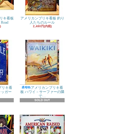
リキ看板
アメリカンブリキ看板 釣り
 Road
人たちのルール
)
2,480円(内税)
ブリキ看
アメリカンブリキ看
ラッガー
板 ハワイ－サーファーの隣
で…
SOLD OUT