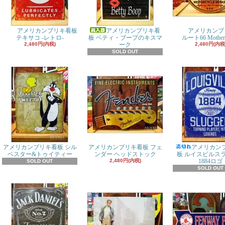
アメリカンブリキ看板
アメリカンブリキ看
アメリカンブ
テキサコ -レトロ-
板 ベティ・ブープのキスマ
ルート66 Mother
2,480円(内税)
ーク
2,480円(内税
SOLD OUT
アメリカンブリキ看板 シル
アメリカンブリキ看板 フェ
アメリカン
ベスター&トゥイティー
ンダー ヘッドストック
板 ルイスビルス
2,480円(内税)
1884ロゴ
SOLD OUT
SOLD OUT