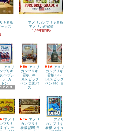
リキ看板
アメリカンブリキ看板
ドソックス
アメリカの家畜
1,980円(内税)
)
アメリ
アメリ
アメリ
ンブリキ
カンブリキ
カンブリキ
板 ペプシ
看板 BIG
看板 BIG
ーラ 1カー
BEN/ビッグ
BEN/ビッグ
トン
ベン 英国バ
ベン 時計台
ス
OLD OUT
アメリ
アメリ
アメリ
ンブリキ
カンブリキ
カンブリキ
板 インデ
看板 認可済
看板 スキュ