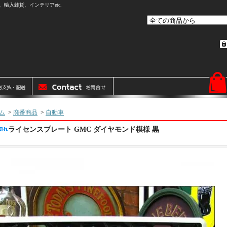
輸入雑貨、インテリアetc.
ム
>
廃番商品
>
自動車
ライセンスプレート GMC ダイヤモンド模様 黒