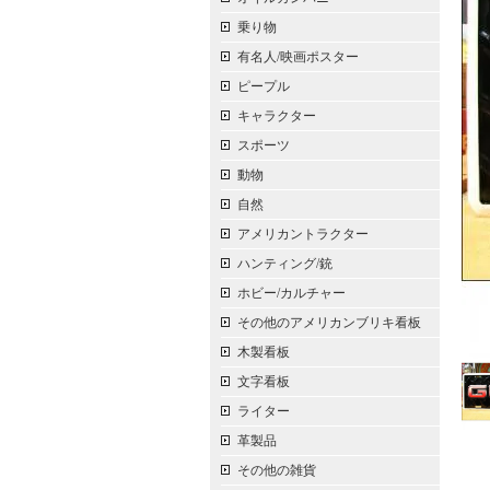
乗り物
有名人/映画ポスター
ピープル
キャラクター
スポーツ
動物
自然
アメリカントラクター
ハンティング/銃
ホビー/カルチャー
その他のアメリカンブリキ看板
木製看板
文字看板
ライター
革製品
その他の雑貨