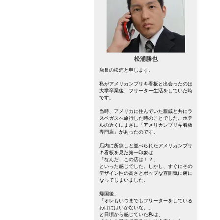
松浦勝也
店長の松浦と申します。
私がアメリカンブリキ看板と出会ったのは
大学卒業後、フリーター生活をしていた時
です。
当時、アメリカに住んでいた親戚と共にラ
スベガスへ旅行した時のことでした。ホテ
ルの近くにまさに「アメリカンブリキ看板
専門店」があったのです。
店内に所狭しと並べられたアメリカンブリ
キ看板を見た第一印象は
「なんだ、この店は！？」
といった感じでした。しかし、すぐにその
デザイン性の高さとポップな雰囲気に虜に
なってしまいました。
帰国後、
「オレもいつまでもフリーターをしている
わけにはいかないな。」
と日頃から感じていた私は、