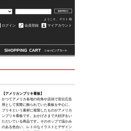
ようこそ、 ゲスト 様
ログイン
会員登録
マイアカウント
【アメリカンブリキ看板】
かつてアメリカ各地の街角や店頭で宣伝広告
用として実際に飾られていた看板を中心に、
ブリキという素材に複製したものがアメリカ
ンブリキ看板です。おかげさまで大好評をい
ただいている商品です。そのポップで温かみ
のある色合い、レトロなイラストとデザイン