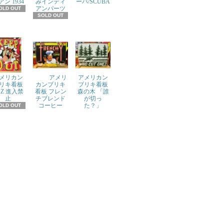
アン 1934
みインディ
ーバ/SCUBA
アンパーツ
OLD OUT
SOLD OUT
メリカン
アメリ
アメリカン
リキ看板
カンブリキ
ブリキ看板
AZ 進入禁
看板 フレン
森の木 「誰
止
チブレンド
が切っ
コーヒー
た？」
OLD OUT