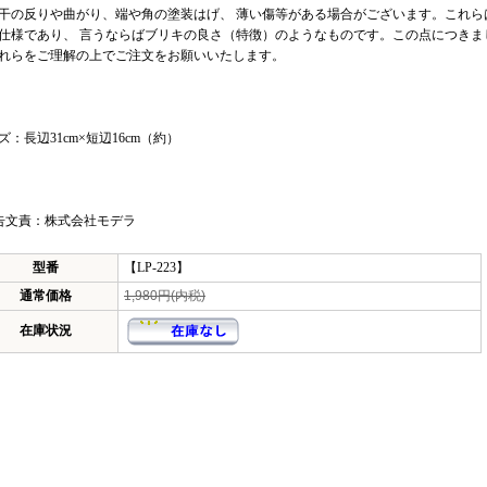
干の反りや曲がり、端や角の塗装はげ、 薄い傷等がある場合がございます。これら
仕様であり、 言うならばブリキの良さ（特徴）のようなものです。この点につきま
れらをご理解の上でご注文をお願いいたします。
ズ：長辺31cm×短辺16cm（約）
告文責：株式会社モデラ
型番
【LP-223】
通常価格
1,980円(内税)
在庫状況