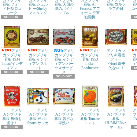
カンブリキ
カンブリキ
カンブリキ
カンブリキ
カンブリキ
カ
看板 フォー
看板 シェル
看板 天国の
看板 Air
看板 ゴルフ
看
ド 円型ロゴ
ビー/Shelby
味のパイナ
Force/エアフ
ラフの日
コ
マーク
マスタング
ップル
ォース 空軍
戦闘機
SOLD OUT
S
アメリ
アメリ
アメリ
アメリ
アメリカン
カンブリキ
カンブリキ
カンブリキ
カンブリキ
ブリキ看板
カ
看板 1934
看板 インデ
看板 インデ
看板 1953
フォー
看
Indian/インデ
ィアン スカ
ィアン パー
Indian
ド/ford 歴史
ィ
ィアン
ウト
ツ＆サービ
Roadmaster
的なロゴ
S
ス
SOLD OUT
SOLD OUT
SOLD OUT
アメリ
アメリ
アメリ
アメリ
アメリ
ア
カンブリキ
カンブリキ
カンブリキ
カンブリキ
カンブリキ
ブ
看板 獲物を
看板 World
看板 贅沢な
看板 Tomato/
看板
T
渡せ！
Sports サッカ
車洗い
トマト
HUMMER/ハ
ー
マー H2
SOLD OUT
S