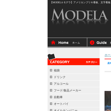
【MODELA モデラ】アメリカンブリキ看板、文字看板、
ホー
福袋
ドリンク
アルコール
フード/食品メーカー
自動車
オートバイ
オイルカンパニー