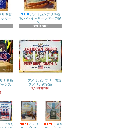
ブリキ看
アメリカンブリキ看
ラッガー
板 ハワイ－サーファーの隣
で…
SOLD OUT
リキ看板
アメリカンブリキ看板
ドソックス
アメリカの家畜
1,980円(内税)
)
アメリ
アメリ
アメリ