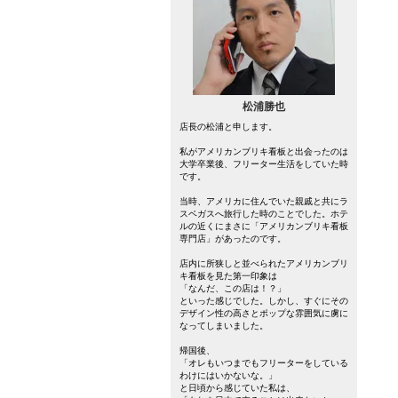
松浦勝也
店長の松浦と申します。
私がアメリカンブリキ看板と出会ったのは
大学卒業後、フリーター生活をしていた時
です。
当時、アメリカに住んでいた親戚と共にラ
スベガスへ旅行した時のことでした。ホテ
ルの近くにまさに「アメリカンブリキ看板
専門店」があったのです。
店内に所狭しと並べられたアメリカンブリ
キ看板を見た第一印象は
「なんだ、この店は！？」
といった感じでした。しかし、すぐにその
デザイン性の高さとポップな雰囲気に虜に
なってしまいました。
帰国後、
「オレもいつまでもフリーターをしている
わけにはいかないな。」
と日頃から感じていた私は、