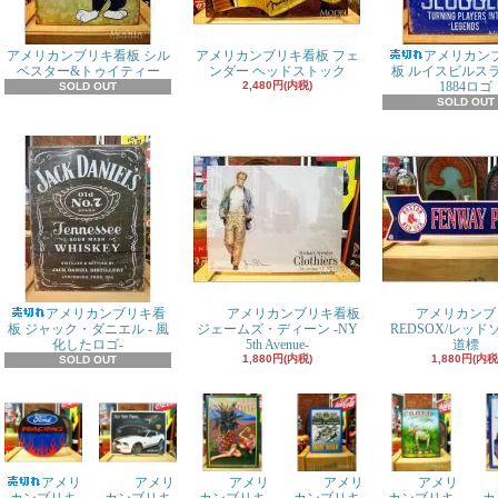
アメリカンブリキ看板 シル
アメリカンブリキ看板 フェ
アメリカン
ベスター&トゥイティー
ンダー ヘッドストック
板 ルイスビルス
2,480円(内税)
1884ロゴ
SOLD OUT
SOLD OUT
アメリカンブリキ看
アメリカンブリキ看板
アメリカンブ
板 ジャック・ダニエル - 風
ジェームズ・ディーン -NY
REDSOX/レッ
化したロゴ-
5th Avenue-
道標
1,880円(内税)
1,880円(内税
SOLD OUT
アメリ
アメリ
アメリ
アメリ
アメリ