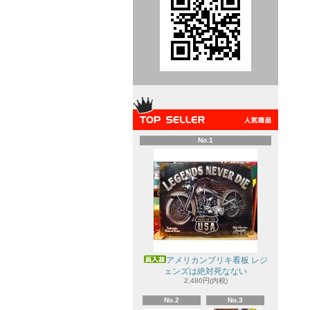
No.1
アメリカンブリキ看板 レジ
ェンズは絶対死なない
2,480円(内税)
No.2
No.3