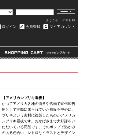
ようこそ、 ゲスト 様
ログイン
会員登録
マイアカウント
【アメリカンブリキ看板】
かつてアメリカ各地の街角や店頭で宣伝広告
用として実際に飾られていた看板を中心に、
ブリキという素材に複製したものがアメリカ
ンブリキ看板です。おかげさまで大好評をい
ただいている商品です。そのポップで温かみ
のある色合い、レトロなイラストとデザイン