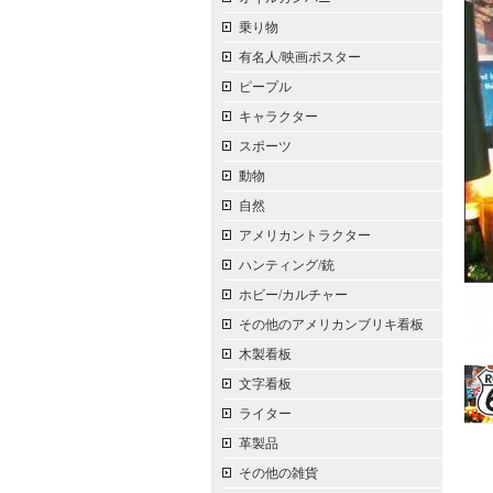
乗り物
有名人/映画ポスター
ピープル
キャラクター
スポーツ
動物
自然
アメリカントラクター
ハンティング/銃
ホビー/カルチャー
その他のアメリカンブリキ看板
木製看板
文字看板
ライター
革製品
その他の雑貨