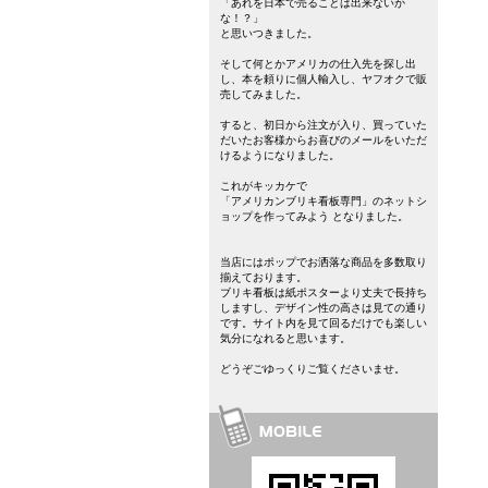
「あれを日本で売ることは出来ないか
な！？」
と思いつきました。
そして何とかアメリカの仕入先を探し出
し、本を頼りに個人輸入し、ヤフオクで販
売してみました。
すると、初日から注文が入り、買っていた
だいたお客様からお喜びのメールをいただ
けるようになりました。
これがキッカケで
「アメリカンブリキ看板専門」のネットシ
ョップを作ってみよう となりました。
当店にはポップでお洒落な商品を多数取り
揃えております。
ブリキ看板は紙ポスターより丈夫で長持ち
しますし、デザイン性の高さは見ての通り
です。サイト内を見て回るだけでも楽しい
気分になれると思います。
どうぞごゆっくりご覧くださいませ。