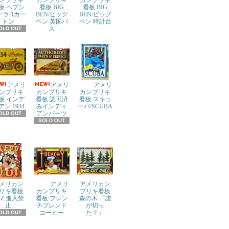
ンブリキ
カンブリキ
カンブリキ
板 ペプシ
看板 BIG
看板 BIG
ーラ 1カー
BEN/ビッグ
BEN/ビッグ
トン
ベン 英国バ
ベン 時計台
ス
OLD OUT
アメリ
アメリ
アメリ
ンブリキ
カンブリキ
カンブリキ
板 インデ
看板 認可済
看板 スキュ
アン 1934
みインディ
ーバ/SCUBA
アンパーツ
OLD OUT
SOLD OUT
メリカン
アメリ
アメリカン
リキ看板
カンブリキ
ブリキ看板
AZ 進入禁
看板 フレン
森の木 「誰
止
チブレンド
が切っ
コーヒー
た？」
OLD OUT