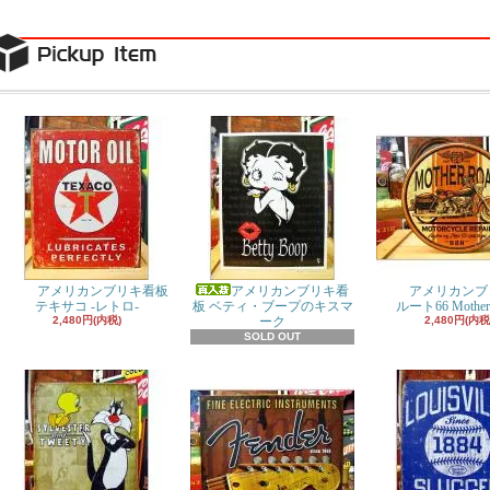
アメリカンブリキ看板
アメリカンブリキ看
アメリカンブ
テキサコ -レトロ-
板 ベティ・ブープのキスマ
ルート66 Mother
2,480円(内税)
ーク
2,480円(内税
SOLD OUT