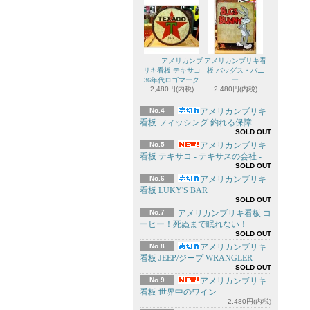
アメリカンブ
アメリカンブリキ看
リキ看板 テキサコ
板 バッグス・バニ
36年代ロゴマーク
ー
2,480円(内税)
2,480円(内税)
No.4
アメリカンブリキ
看板 フィッシング 釣れる保障
SOLD OUT
No.5
アメリカンブリキ
看板 テキサコ - テキサスの会社 -
SOLD OUT
No.6
アメリカンブリキ
看板 LUKY'S BAR
SOLD OUT
No.7
アメリカンブリキ看板 コ
ーヒー！死ぬまで眠れない！
SOLD OUT
No.8
アメリカンブリキ
看板 JEEP/ジープ WRANGLER
SOLD OUT
No.9
アメリカンブリキ
看板 世界中のワイン
2,480円(内税)