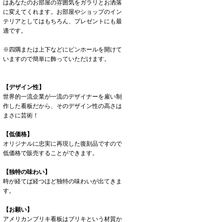
はあなたのお部屋の雰囲気をガラリとお洒落
に変えてくれます。お部屋やショップのイン
テリアとしてはもちろん、プレゼントにも最
適です。
※四隅または上下などにピンホールを開けて
いますので簡単に飾っていただけます。
【デザイン性】
世界的一流企業が一流のデザイナーを雇い制
作した看板だから、そのデザイン性の高さは
まさに芸術！
【低価格】
オリジナルに忠実に再現した復刻品ですので
低価格で販売することができます。
【独特の味わい】
時が経てば経つほど独特の味わいが出てきま
す。
【お願い】
アメリカンブリキ看板はブリキという材質か