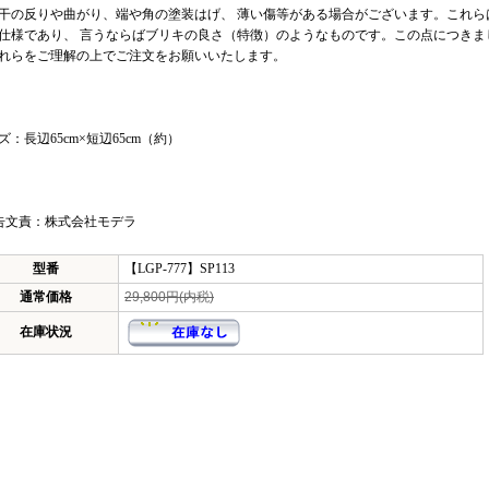
干の反りや曲がり、端や角の塗装はげ、 薄い傷等がある場合がございます。これら
仕様であり、 言うならばブリキの良さ（特徴）のようなものです。この点につきま
れらをご理解の上でご注文をお願いいたします。
ズ：長辺65cm×短辺65cm（約）
告文責：株式会社モデラ
型番
【LGP-777】SP113
通常価格
29,800円(内税)
在庫状況