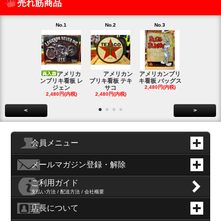
売れ筋商品
No.1
No.2
No.3
No.4
アメリカ
アメリカン
アメリカンブリ
アメ
ンブリキ看板 レ
ブリキ看板 テキ
キ看板 バッグス
ンブリキ看板
ジェン
サコ
2,480円(内税)
ィッシ
2,480円(内税)
2,480円(内税)
SOLD OU
<
>
会員メニュー
メールマガジン登録・解除
ご利用ガイド
支払い方法 / 配送方法 / 会社概要
店長について