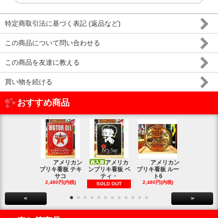
特定商取引法に基づく表記 (返品など)
この商品について問い合わせる
この商品を友達に教える
買い物を続ける
おすすめ商品
アメリカン
アメリカ
アメリカン
アメリカン
ブリキ看板 テキ
ンブリキ看板 ベ
ブリキ看板 ルー
キ看板 釣り
サコ
ティ・
ト6
2,480円(内
2,480円(内税)
2,480円(内税)
SOLD OUT
<
>