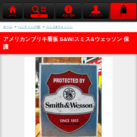
ホーム
>
ハンティング/銃
>
スミス&ウェッソン
アメリカンブリキ看板 S&W/スミス&ウェッソン 保
護