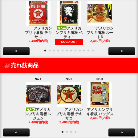
アメリカン
アメリカ
アメリカン
アメリカン
ブリキ看板 テキ
ンブリキ看板 ベ
ブリキ看板 ルー
キ看板 釣り
サコ
ティ・
ト6
2,480円(内
2,480円(内税)
2,480円(内税)
SOLD OUT
<
>
売れ筋商品
No.1
No.2
No.3
No.4
アメリカ
アメリカン
アメリカンブリ
アメ
ンブリキ看板 レ
ブリキ看板 テキ
キ看板 バッグス
ンブリキ看板
ジェン
サコ
2,480円(内税)
ィッシ
2,480円(内税)
2,480円(内税)
SOLD OU
<
>