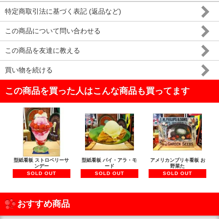
特定商取引法に基づく表記 (返品など)
この商品について問い合わせる
この商品を友達に教える
買い物を続ける
この商品を買った人はこんな商品も買ってます
型紙看板 ストロベリーサ
型紙看板 パイ・アラ・モ
アメリカンブリキ看板 お
ンデー
ード
野菜た
SOLD OUT
SOLD OUT
SOLD OUT
おすすめ商品