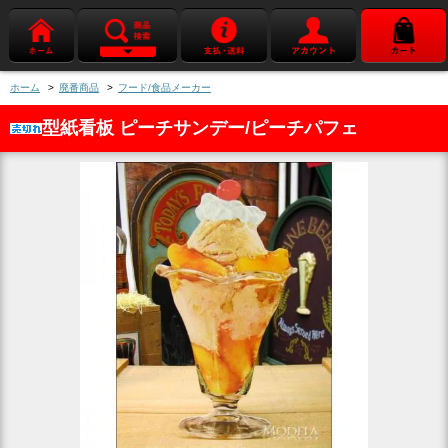
ホーム
>
廃番商品
>
フード/食品メーカー
型紙看板 ピーチサンデー/ピーチパフェ