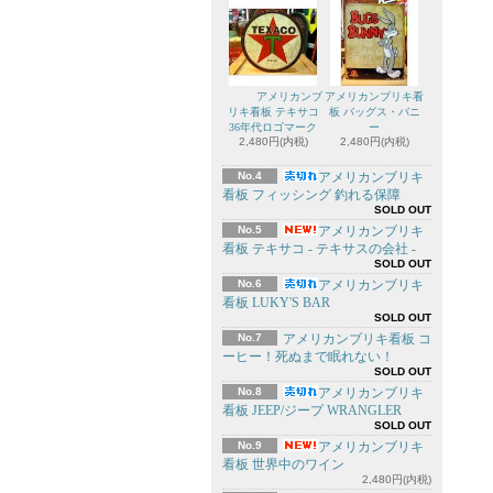
アメリカンブ
アメリカンブリキ看
リキ看板 テキサコ
板 バッグス・バニ
36年代ロゴマーク
ー
2,480円(内税)
2,480円(内税)
No.4
アメリカンブリキ
看板 フィッシング 釣れる保障
SOLD OUT
No.5
アメリカンブリキ
看板 テキサコ - テキサスの会社 -
SOLD OUT
No.6
アメリカンブリキ
看板 LUKY'S BAR
SOLD OUT
No.7
アメリカンブリキ看板 コ
ーヒー！死ぬまで眠れない！
SOLD OUT
No.8
アメリカンブリキ
看板 JEEP/ジープ WRANGLER
SOLD OUT
No.9
アメリカンブリキ
看板 世界中のワイン
2,480円(内税)