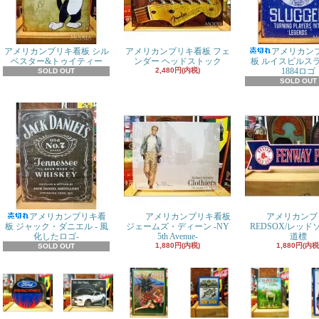
アメリカンブリキ看板 シル
アメリカンブリキ看板 フェ
アメリカン
ベスター&トゥイティー
ンダー ヘッドストック
板 ルイスビルス
2,480円(内税)
1884ロゴ
SOLD OUT
SOLD OUT
アメリカンブリキ看
アメリカンブリキ看板
アメリカンブ
板 ジャック・ダニエル - 風
ジェームズ・ディーン -NY
REDSOX/レッ
化したロゴ-
5th Avenue-
道標
1,880円(内税)
1,880円(内税
SOLD OUT