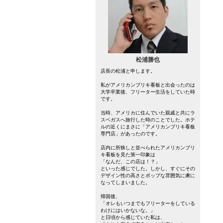
松浦勝也
店長の松浦と申します。
私がアメリカンブリキ看板と出会ったのは
大学卒業後、フリーター生活をしていた時
です。
当時、アメリカに住んでいた親戚と共にラ
スベガスへ旅行した時のことでした。ホテ
ルの近くにまさに「アメリカンブリキ看板
専門店」があったのです。
店内に所狭しと並べられたアメリカンブリ
キ看板を見た第一印象は
「なんだ、この店は！？」
といった感じでした。しかし、すぐにその
デザイン性の高さとポップな雰囲気に虜に
なってしまいました。
帰国後、
「オレもいつまでもフリーターをしている
わけにはいかないな。」
と日頃から感じていた私は、