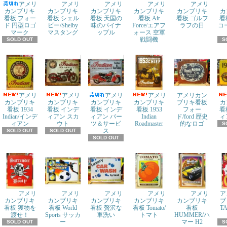
アメリ
アメリ
アメリ
アメリ
アメリ
カンブリキ
カンブリキ
カンブリキ
カンブリキ
カンブリキ
カ
看板 フォー
看板 シェル
看板 天国の
看板 Air
看板 ゴルフ
看
ド 円型ロゴ
ビー/Shelby
味のパイナ
Force/エアフ
ラフの日
コ
マーク
マスタング
ップル
ォース 空軍
戦闘機
SOLD OUT
S
アメリ
アメリ
アメリ
アメリ
アメリカン
カンブリキ
カンブリキ
カンブリキ
カンブリキ
ブリキ看板
カ
看板 1934
看板 インデ
看板 インデ
看板 1953
フォー
看
Indian/インデ
ィアン スカ
ィアン パー
Indian
ド/ford 歴史
ィ
ィアン
ウト
ツ＆サービ
Roadmaster
的なロゴ
S
ス
SOLD OUT
SOLD OUT
SOLD OUT
アメリ
アメリ
アメリ
アメリ
アメリ
ア
カンブリキ
カンブリキ
カンブリキ
カンブリキ
カンブリキ
ブ
看板 獲物を
看板 World
看板 贅沢な
看板 Tomato/
看板
T
渡せ！
Sports サッカ
車洗い
トマト
HUMMER/ハ
ー
マー H2
SOLD OUT
S