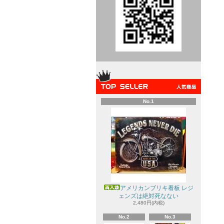
No.1
アメリカンブリキ看板 レジ
ェンズは絶対死なない
2,480円(内税)
No.2
No.3