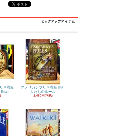
リキ看板
アメリカンブリキ看板 釣り
 Road
人たちのルール
)
2,480円(内税)