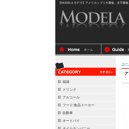
【MODELA モデラ】アメリカンブリキ看板、文字看板、
ホー
ア
福袋
ドリンク
アルコール
フード/食品メーカー
自動車
オートバイ
オイルカンパニー