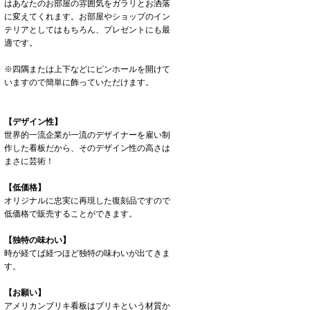
はあなたのお部屋の雰囲気をガラリとお洒落
に変えてくれます。お部屋やショップのイン
テリアとしてはもちろん、プレゼントにも最
適です。
※四隅または上下などにピンホールを開けて
いますので簡単に飾っていただけます。
【デザイン性】
世界的一流企業が一流のデザイナーを雇い制
作した看板だから、そのデザイン性の高さは
まさに芸術！
【低価格】
オリジナルに忠実に再現した復刻品ですので
低価格で販売することができます。
【独特の味わい】
時が経てば経つほど独特の味わいが出てきま
す。
【お願い】
アメリカンブリキ看板はブリキという材質か