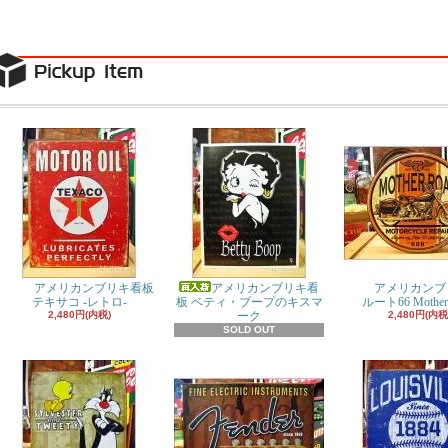
アメリカンブリキ看板
アメリカンブリキ看
アメリカンブ
テキサコ -レトロ-
板 ベティ・ブープのキスマ
ルート66 Mother
2,480円(内税)
ーク
2,480円(内税
SOLD OUT