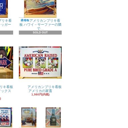
ブリキ看
アメリカンブリキ看
ラッガー
板 ハワイ－サーファーの隣
で…
SOLD OUT
リキ看板
アメリカンブリキ看板
ドソックス
アメリカの家畜
1,980円(内税)
)