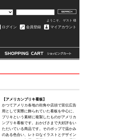
ようこそ、 ゲスト 様
ログイン
会員登録
マイアカウント
【アメリカンブリキ看板】
かつてアメリカ各地の街角や店頭で宣伝広告
用として実際に飾られていた看板を中心に、
ブリキという素材に複製したものがアメリカ
ンブリキ看板です。おかげさまで大好評をい
ただいている商品です。そのポップで温かみ
のある色合い、レトロなイラストとデザイン