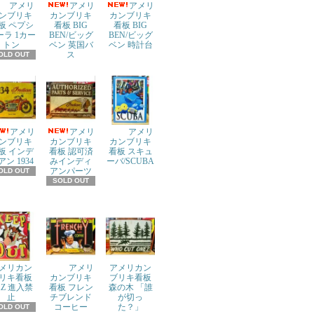
アメリ
アメリ
アメリ
ンブリキ
カンブリキ
カンブリキ
板 ペプシ
看板 BIG
看板 BIG
ーラ 1カー
BEN/ビッグ
BEN/ビッグ
トン
ベン 英国バ
ベン 時計台
ス
OLD OUT
アメリ
アメリ
アメリ
ンブリキ
カンブリキ
カンブリキ
板 インデ
看板 認可済
看板 スキュ
アン 1934
みインディ
ーバ/SCUBA
アンパーツ
OLD OUT
SOLD OUT
メリカン
アメリ
アメリカン
リキ看板
カンブリキ
ブリキ看板
AZ 進入禁
看板 フレン
森の木 「誰
止
チブレンド
が切っ
コーヒー
た？」
OLD OUT