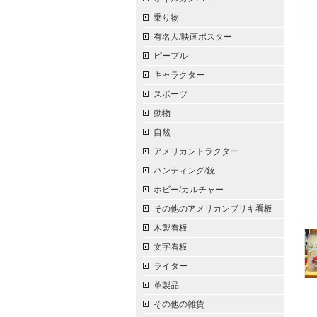
乗り物
有名人/映画ポスター
ピープル
キャラクター
スポーツ
動物
自然
アメリカントラクター
ハンティング/銃
ホビー/カルチャー
その他のアメリカンブリキ看板
木製看板
文字看板
ライター
革製品
その他の雑貨