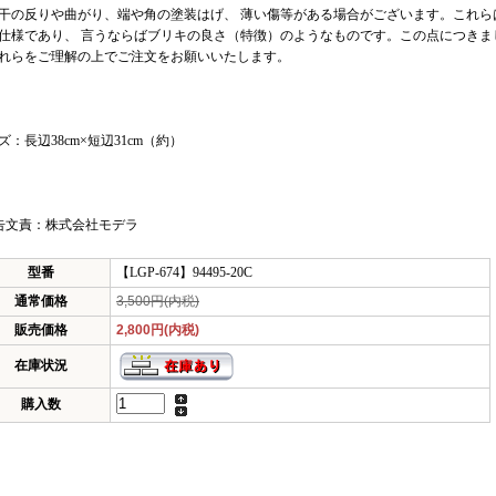
干の反りや曲がり、端や角の塗装はげ、 薄い傷等がある場合がございます。これら
仕様であり、 言うならばブリキの良さ（特徴）のようなものです。この点につきま
れらをご理解の上でご注文をお願いいたします。
ズ：長辺38cm×短辺31cm（約）
告文責：株式会社モデラ
型番
【LGP-674】94495-20C
通常価格
3,500円(内税)
販売価格
2,800円(内税)
在庫状況
購入数