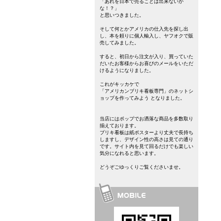
「あれを日本で売ることは出来ないか
な！？」
と思いつきました。
そして何とかアメリカの仕入先を探し出
し、本を頼りに個人輸入し、ヤフオクで販
売してみました。
すると、初日から注文が入り、買っていた
だいたお客様からお喜びのメールをいただ
けるようになりました。
これがキッカケで
「アメリカンブリキ看板専門」のネットシ
ョップを作ってみよう となりました。
当店にはポップでお洒落な商品を多数取り
揃えております。
ブリキ看板は紙ポスターより丈夫で長持ち
しますし、デザイン性の高さは見ての通り
です。サイト内を見て回るだけでも楽しい
気分になれると思います。
どうぞごゆっくりご覧くださいませ。