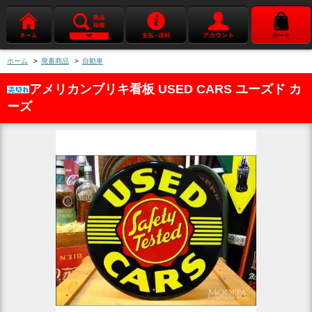
ホーム
>
廃番商品
>
自動車
アメリカンブリキ看板 USED CARS ユーズド カ
ーズ