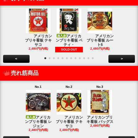
アメリカン
アメリカ
アメリカン
アメリカン
ブリキ看板 テキ
ンブリキ看板 ベ
ブリキ看板 ルー
キ看板 釣り
サコ
ティ・
ト6
2,480円(内
2,480円(内税)
2,480円(内税)
SOLD OUT
<
>
売れ筋商品
No.1
No.2
No.3
No.4
アメリカ
アメリカン
アメリカンブリ
アメ
ンブリキ看板 レ
ブリキ看板 テキ
キ看板 バッグス
ンブリキ看板
ジェン
サコ
2,480円(内税)
ィッシ
2,480円(内税)
2,480円(内税)
SOLD OU