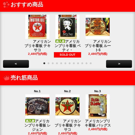
おすすめ商品
アメリカン
アメリカ
アメリカン
アメリカン
ブリキ看板 テキ
ンブリキ看板 ベ
ブリキ看板 ルー
キ看板 釣り
サコ
ティ・
ト6
2,480円(内
2,480円(内税)
2,480円(内税)
SOLD OUT
<
>
売れ筋商品
No.1
No.2
No.3
No.4
アメリカ
アメリカン
アメリカンブリ
アメ
ンブリキ看板 レ
ブリキ看板 テキ
キ看板 バッグス
ンブリキ看板
ジェン
サコ
2,480円(内税)
ィッシ
2,480円(内税)
2,480円(内税)
SOLD OU