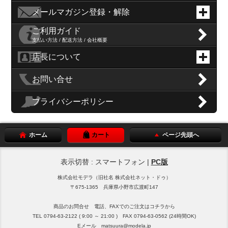
メールマガジン登録・解除
ご利用ガイド
支払い方法 / 配送方法 / 会社概要
店長について
お問い合せ
プライバシーポリシー
ホーム
カート
ページ先頭へ
表示切替 : スマートフォン |
PC版
株式会社モデラ（旧社名 株式会社ネット・ドゥ）
〒675-1365 兵庫県小野市広渡町147
商品のお問合せ 電話、FAXでのご注文はコチラから
TEL 0794-63-2122 ( 9:00 ～ 21:00 ) FAX 0794-63-0562 (24時間OK)
Eメール matsuura@modela.jp