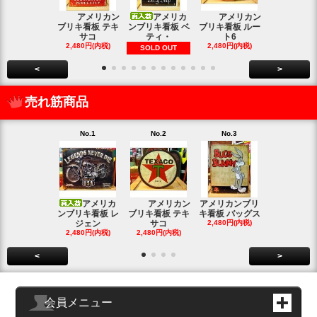
アメリカン
アメリカ
アメリカン
アメリカン
ブリキ看板 テキ
ンブリキ看板 ベ
ブリキ看板 ルー
キ看板 釣り
サコ
ティ・
ト6
2,480円(内
2,480円(内税)
2,480円(内税)
SOLD OUT
<
>
売れ筋商品
No.1
No.2
No.3
No.4
アメリカ
アメリカン
アメリカンブリ
アメ
ンブリキ看板 レ
ブリキ看板 テキ
キ看板 バッグス
ンブリキ看板
ジェン
サコ
2,480円(内税)
ィッシ
2,480円(内税)
2,480円(内税)
SOLD OU
<
>
会員メニュー