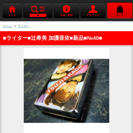
ホーム
>
ライター
■ライター■辻希美 加護亜依■新品■№40■