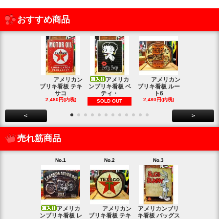
おすすめ商品
アメリカン
アメリカ
アメリカン
アメリカン
ブリキ看板 テキ
ンブリキ看板 ベ
ブリキ看板 ルー
キ看板 釣り
サコ
ティ・
ト6
2,480円(内
2,480円(内税)
2,480円(内税)
SOLD OUT
<
>
売れ筋商品
No.1
No.2
No.3
No.4
アメリカ
アメリカン
アメリカンブリ
アメ
ンブリキ看板 レ
ブリキ看板 テキ
キ看板 バッグス
ンブリキ看板