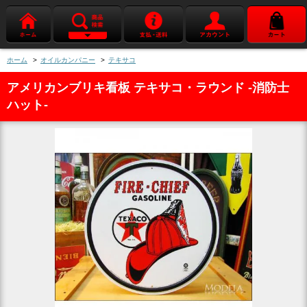
ホーム
>
オイルカンパニー
>
テキサコ
アメリカンブリキ看板 テキサコ・ラウンド -消防士
ハット-