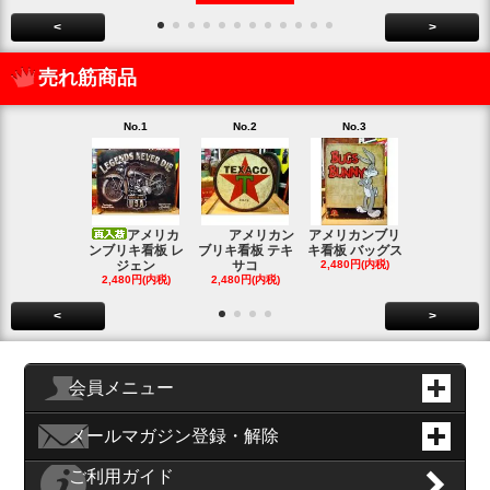
<
>
売れ筋商品
No.1
No.2
No.3
No.4
アメリカ
アメリカン
アメリカンブリ
アメ
ンブリキ看板 レ
ブリキ看板 テキ
キ看板 バッグス
ンブリキ看板
ジェン
サコ
2,480円(内税)
ィッシ
2,480円(内税)
2,480円(内税)
SOLD OU
<
>
会員メニュー
メールマガジン登録・解除
ご利用ガイド