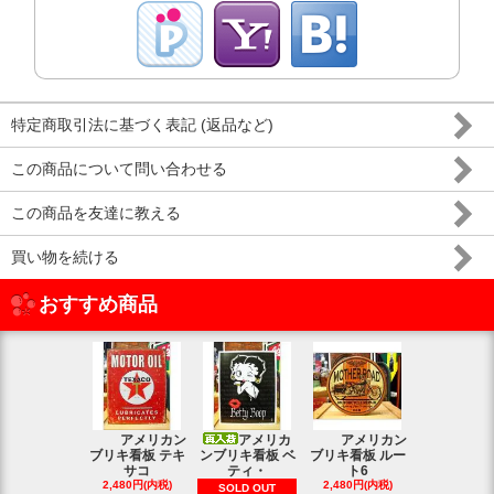
特定商取引法に基づく表記 (返品など)
この商品について問い合わせる
この商品を友達に教える
買い物を続ける
おすすめ商品
アメリカン
アメリカ
アメリカン
アメリカン
ブリキ看板 テキ
ンブリキ看板 ベ
ブリキ看板 ルー
キ看板 釣り
サコ
ティ・
ト6
2,480円(内
2,480円(内税)
2,480円(内税)
SOLD OUT