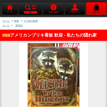
ホーム
>
動物
>
その他の動物
ホーム
>
新商品
アメリカンブリキ看板 歓迎 - 私たちの隠れ家