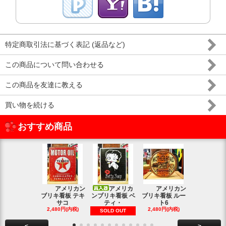
特定商取引法に基づく表記 (返品など)
この商品について問い合わせる
この商品を友達に教える
買い物を続ける
おすすめ商品
アメリカン
アメリカ
アメリカン
アメリカン
ブリキ看板 テキ
ンブリキ看板 ベ
ブリキ看板 ルー
キ看板 釣り
サコ
ティ・
ト6
2,480円(内
2,480円(内税)
2,480円(内税)
SOLD OUT