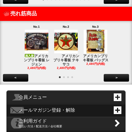
<
>
売れ筋商品
No.1
No.2
No.3
No.4
アメリカ
アメリカン
アメリカンブリ
アメ
ンブリキ看板 レ
ブリキ看板 テキ
キ看板 バッグス
ンブリキ看板
ジェン
サコ
2,480円(内税)
ィッシ
2,480円(内税)
2,480円(内税)
SOLD OU
<
>
会員メニュー
メールマガジン登録・解除
ご利用ガイド
支払い方法 / 配送方法 / 会社概要