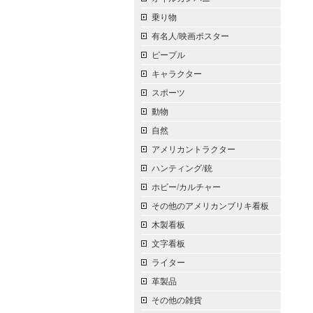
乗り物
有名人/映画ポスター
ピープル
キャラクター
スポーツ
動物
自然
アメリカントラクター
ハンティング/銃
ホビー/カルチャー
その他のアメリカンブリキ看板
木製看板
文字看板
ライター
革製品
その他の雑貨