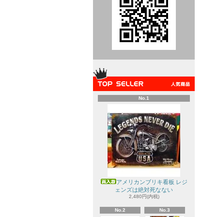
No.1
アメリカンブリキ看板 レジ
ェンズは絶対死なない
2,480円(内税)
No.2
No.3