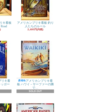
リキ看板
アメリカンブリキ看板 釣り
 Road
人たちのルール
)
2,480円(内税)
ブリキ看
アメリカンブリキ看
ラッガー
板 ハワイ－サーファーの隣
で…
SOLD OUT