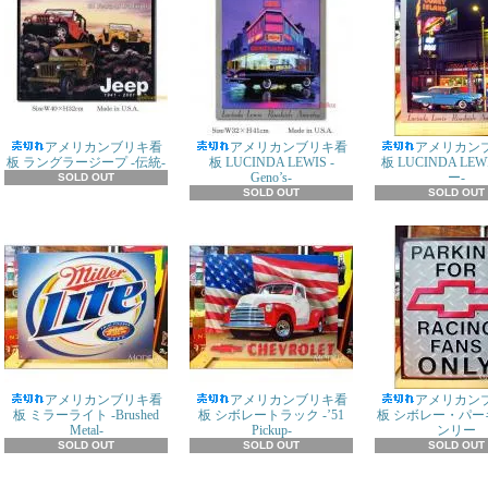
アメリカンブリキ看
アメリカンブリキ看
アメリカン
板 ラングラージープ -伝統-
板 LUCINDA LEWIS -
板 LUCINDA LEW
Geno’s-
ー-
SOLD OUT
SOLD OUT
SOLD OUT
アメリカンブリキ看
アメリカンブリキ看
アメリカン
板 ミラーライト -Brushed
板 シボレートラック -’51
板 シボレー・パー
Metal-
Pickup-
ンリー
SOLD OUT
SOLD OUT
SOLD OUT