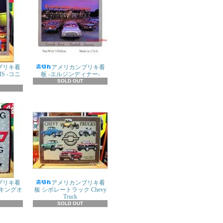
ブリキ看
アメリカンブリキ看
IS -コニ
板 -エルジンディナー-
SOLD OUT
ブリキ看
アメリカンブリキ看
キングオ
板 シボレートラック Chevy
Truck
SOLD OUT