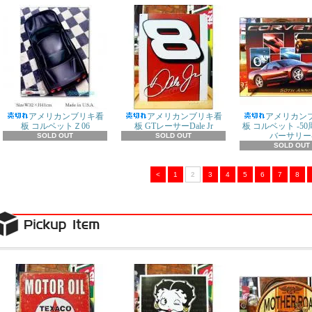
アメリカンブリキ看
アメリカンブリキ看
アメリカン
板 コルベットＺ06
板 GTレーサーDale Jr
板 コルベット -5
バーサリー
SOLD OUT
SOLD OUT
SOLD OUT
<
1
2
3
4
5
6
7
8