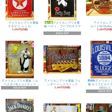
アメリカンブリキ看板
アメリカンブリキ看
アメリカンブ
テキサコ -レトロ-
板 ベティ・ブープのキスマ
ルート66 Mother
2,480円(内税)
ーク
2,480円(内税
SOLD OUT
アメリカンブリキ看板 シル
アメリカンブリキ看板 フェ
アメリカン
ベスター&トゥイティー
ンダー ヘッドストック
板 ルイスビルス
2,480円(内税)
1884ロゴ
SOLD OUT
SOLD OUT