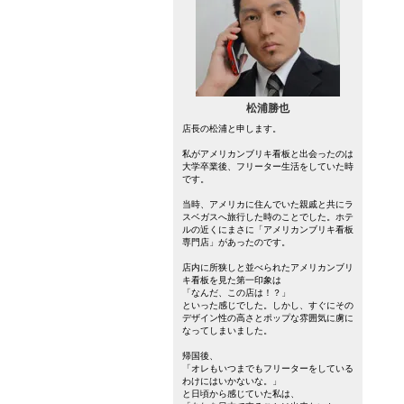
松浦勝也
店長の松浦と申します。
私がアメリカンブリキ看板と出会ったのは
大学卒業後、フリーター生活をしていた時
です。
当時、アメリカに住んでいた親戚と共にラ
スベガスへ旅行した時のことでした。ホテ
ルの近くにまさに「アメリカンブリキ看板
専門店」があったのです。
店内に所狭しと並べられたアメリカンブリ
キ看板を見た第一印象は
「なんだ、この店は！？」
といった感じでした。しかし、すぐにその
デザイン性の高さとポップな雰囲気に虜に
なってしまいました。
帰国後、
「オレもいつまでもフリーターをしている
わけにはいかないな。」
と日頃から感じていた私は、