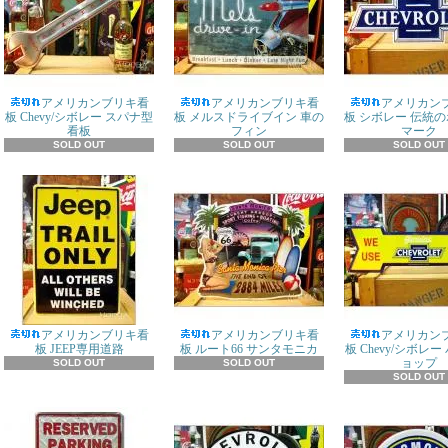
アメリカンブリキ看
アメリカンブリキ看
アメリカン
板 Chevy/シボレー スパナ型
板 メルスドライブイン 車の
板 シボレー 伝統
看板
フィン
マーク
SOLD OUT
SOLD OUT
SOLD OUT
アメリカンブリキ看
アメリカンブリキ看
アメリカン
板 JEEP専用道路
板 ルート66 サンタモニカ
板 Chevy/シボレ
ョップ
SOLD OUT
SOLD OUT
SOLD OUT