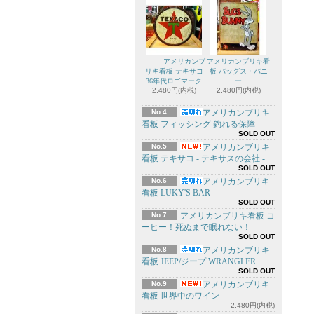
アメリカンブ
アメリカンブリキ看
リキ看板 テキサコ
板 バッグス・バニ
36年代ロゴマーク
ー
2,480円(内税)
2,480円(内税)
No.4
アメリカンブリキ
看板 フィッシング 釣れる保障
SOLD OUT
No.5
アメリカンブリキ
看板 テキサコ - テキサスの会社 -
SOLD OUT
No.6
アメリカンブリキ
看板 LUKY'S BAR
SOLD OUT
No.7
アメリカンブリキ看板 コ
ーヒー！死ぬまで眠れない！
SOLD OUT
No.8
アメリカンブリキ
看板 JEEP/ジープ WRANGLER
SOLD OUT
No.9
アメリカンブリキ
看板 世界中のワイン
2,480円(内税)