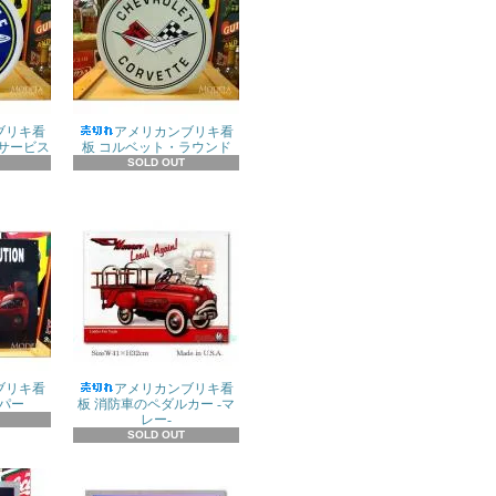
ブリキ看
アメリカンブリキ看
サービス
板 コルベット・ラウンド
SOLD OUT
ブリキ看
アメリカンブリキ看
イパー
板 消防車のペダルカー -マ
レー-
SOLD OUT