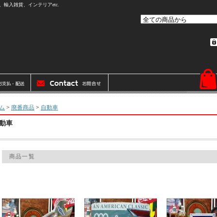
輸入雑貨、インテリアetc.
ム
>
廃番商品
>
自動車
動車
商品一覧