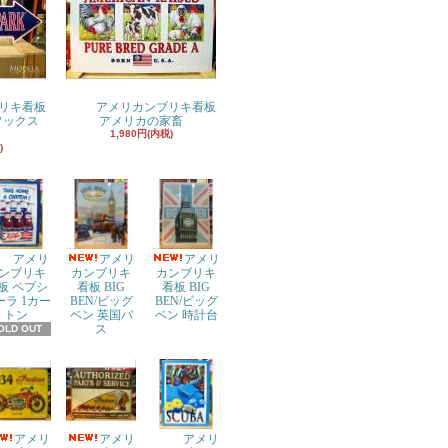
リキ看板
アメリカンブリキ看板
ドソックス
アメリカの家畜
1,980円(内税)
)
アメリ
アメリ
アメリ
ンブリキ
カンブリキ
カンブリキ
板 ペプシ
看板 BIG
看板 BIG
ーラ 1カー
BEN/ビッグ
BEN/ビッグ
トン
ベン 英国バ
ベン 時計台
ス
OLD OUT
アメリ
アメリ
アメリ