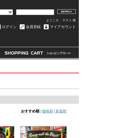
ようこそ、 ゲスト 様
ログイン
会員登録
マイアカウント
おすすめ順
|
価格順
|
新着順