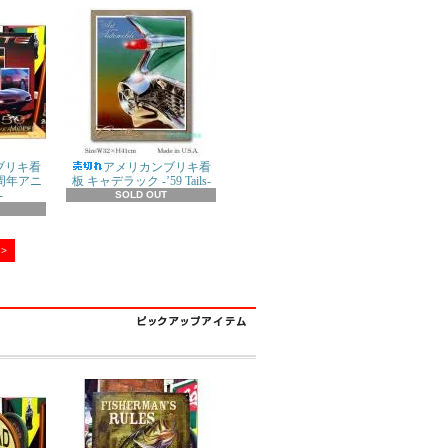
ブリキ看
アメリカンブリキ看
0周年アニ
板 キャデラック -’59 Tails-
-
SOLD OUT
>