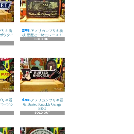
ブリキ看
アメリカンブリキ看
のボウタイ
板 悪魔と一緒にレース！
SOLD OUT
ブリキ看
アメリカンブリキ看
ー パーツシ
板 Busted Knuckle Garage
BKG
SOLD OUT