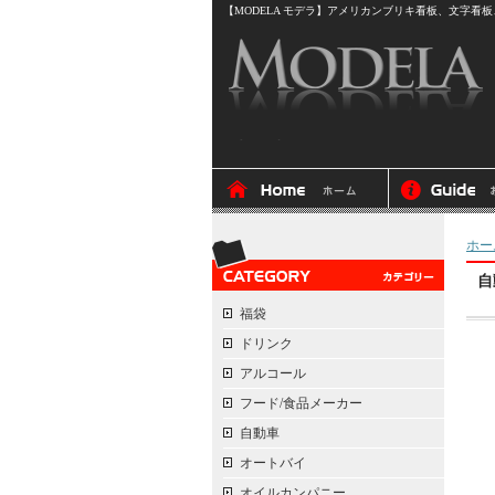
【MODELA モデラ】アメリカンブリキ看板、文字看板、
ホー
自
福袋
ドリンク
アルコール
フード/食品メーカー
自動車
オートバイ
オイルカンパニー