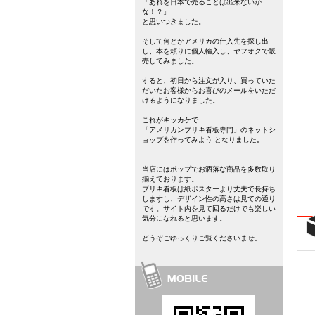
「あれを日本で売ることは出来ないか
な！？」
と思いつきました。
そして何とかアメリカの仕入先を探し出
し、本を頼りに個人輸入し、ヤフオクで販
売してみました。
すると、初日から注文が入り、買っていた
だいたお客様からお喜びのメールをいただ
けるようになりました。
これがキッカケで
「アメリカンブリキ看板専門」のネットシ
ョップを作ってみよう となりました。
当店にはポップでお洒落な商品を多数取り
揃えております。
ブリキ看板は紙ポスターより丈夫で長持ち
しますし、デザイン性の高さは見ての通り
です。サイト内を見て回るだけでも楽しい
気分になれると思います。
どうぞごゆっくりご覧くださいませ。