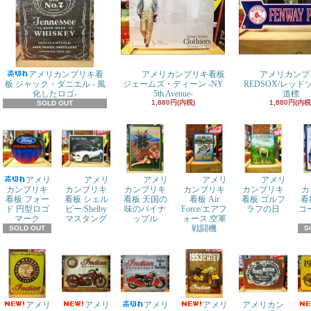
アメリカンブリキ看
アメリカンブリキ看板
アメリカンブ
板 ジャック・ダニエル - 風
ジェームズ・ディーン -NY
REDSOX/レッ
化したロゴ-
5th Avenue-
道標
1,880円(内税)
1,880円(内税
SOLD OUT
アメリ
アメリ
アメリ
アメリ
アメリ
カンブリキ
カンブリキ
カンブリキ
カンブリキ
カンブリキ
カ
看板 フォー
看板 シェル
看板 天国の
看板 Air
看板 ゴルフ
看
ド 円型ロゴ
ビー/Shelby
味のパイナ
Force/エアフ
ラフの日
コ
マーク
マスタング
ップル
ォース 空軍
戦闘機
SOLD OUT
S
アメリ
アメリ
アメリ
アメリ
アメリカン