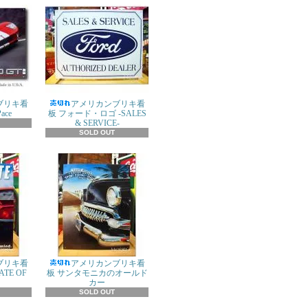
ブリキ看
アメリカンブリキ看
ace
板 フォード・ロゴ -SALES
& SERVICE-
SOLD OUT
ブリキ看
アメリカンブリキ看
TE OF
板 サンタモニカのオールド
カー
SOLD OUT