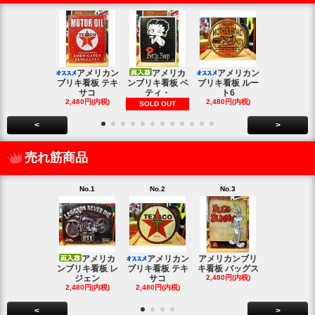
アメリカン
アメリカ
アメリカン
アメリカン
ブリキ看板 テキ
ンブリキ看板 ベ
ブリキ看板 ルー
キ看板 釣り
サコ
ティ・
ト6
2,480円(内
2,480円(内税)
2,480円(内税)
SOLD OUT
<
>
売れ筋商品
No.1
No.2
No.3
No.4
アメリカ
アメリカン
アメリカンブリ
アメ
ンブリキ看板 レ
ブリキ看板 テキ
キ看板 バッグス
ンブリキ看板
ジェン
サコ
2,480円(内税)
ィッシ
2,480円(内税)
2,480円(内税)
SOLD OU
<
>