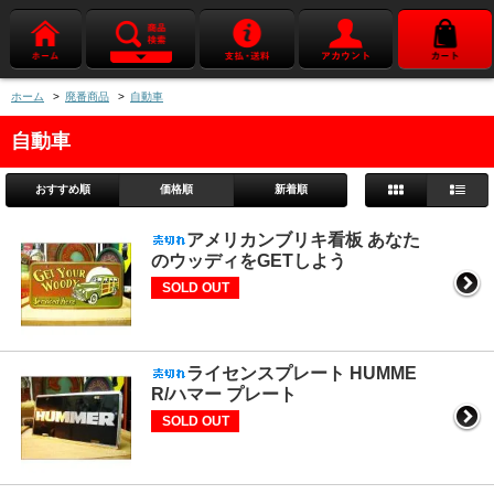
ホーム
>
廃番商品
>
自動車
自動車
おすすめ順
価格順
新着順
アメリカンブリキ看板 あなた
のウッディをGETしよう
SOLD OUT
ライセンスプレート HUMME
R/ハマー プレート
SOLD OUT