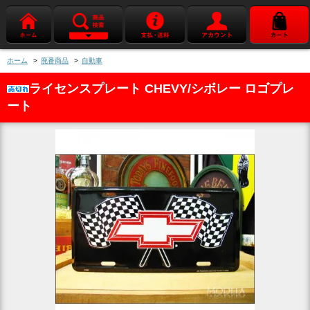
ホーム
>
廃番商品
>
自動車
ライセンスプレート CHEVY/シボレー ロゴプレ
ート