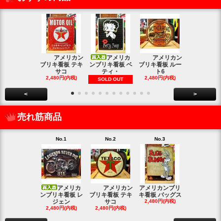
アメリカン
アメリカ
アメリカン
アメリカン
ブリキ看板 テキ
ンブリキ看板 ベ
ブリキ看板 ルー
キ看板 釣り
サコ
ティ・
ト6
2,480円(内
2,480円(内税)
2,480円(内税)
SOLD OUT
<
>
売れ筋商品
No.1
No.2
No.3
No.4
アメリカ
アメリカン
アメリカンブリ
アメ
ンブリキ看板 レ
ブリキ看板 テキ
キ看板 バッグス
ンブリキ看板
ジェン
サコ
2,480円(内税)
ィッシ
2,480円(内税)
2,480円(内税)
SOLD OU