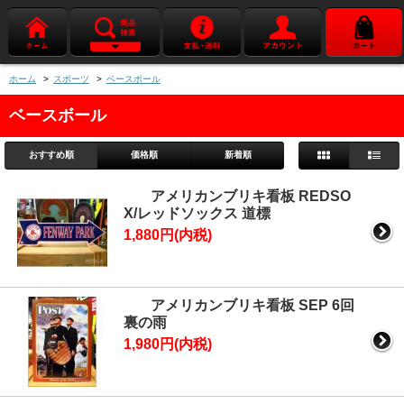
ホーム
>
スポーツ
>
ベースボール
ベースボール
おすすめ順
価格順
新着順
アメリカンブリキ看板 REDSO
X/レッドソックス 道標
1,880円(内税)
アメリカンブリキ看板 SEP 6回
裏の雨
1,980円(内税)