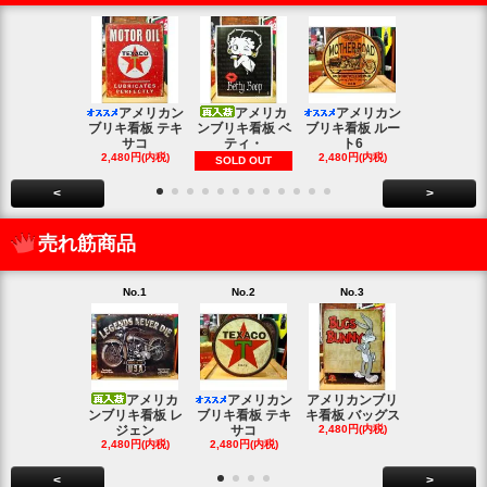
アメリカン
アメリカ
アメリカン
アメリカン
ブリキ看板 テキ
ンブリキ看板 ベ
ブリキ看板 ルー
キ看板 釣り
サコ
ティ・
ト6
2,480円(内
2,480円(内税)
2,480円(内税)
SOLD OUT
<
>
売れ筋商品
No.1
No.2
No.3
No.4
アメリカ
アメリカン
アメリカンブリ
アメ
ンブリキ看板 レ
ブリキ看板 テキ
キ看板 バッグス
ンブリキ看板
ジェン
サコ
2,480円(内税)
ィッシ
2,480円(内税)
2,480円(内税)
SOLD OU
<
>