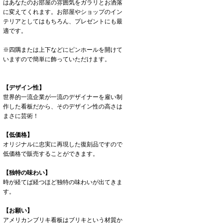
はあなたのお部屋の雰囲気をガラリとお洒落
に変えてくれます。お部屋やショップのイン
テリアとしてはもちろん、プレゼントにも最
適です。
※四隅または上下などにピンホールを開けて
いますので簡単に飾っていただけます。
【デザイン性】
世界的一流企業が一流のデザイナーを雇い制
作した看板だから、そのデザイン性の高さは
まさに芸術！
【低価格】
オリジナルに忠実に再現した復刻品ですので
低価格で販売することができます。
【独特の味わい】
時が経てば経つほど独特の味わいが出てきま
す。
【お願い】
アメリカンブリキ看板はブリキという材質か