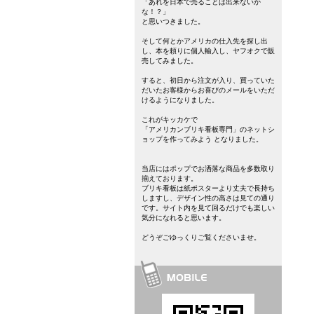
「あれを日本で売ることは出来ないか
な！？」
と思いつきました。
そして何とかアメリカの仕入先を探し出
し、本を頼りに個人輸入し、ヤフオクで販
売してみました。
すると、初日から注文が入り、買っていた
だいたお客様からお喜びのメールをいただ
けるようになりました。
これがキッカケで
「アメリカンブリキ看板専門」のネットシ
ョップを作ってみよう となりました。
当店にはポップでお洒落な商品を多数取り
揃えております。
ブリキ看板は紙ポスターより丈夫で長持ち
しますし、デザイン性の高さは見ての通り
です。サイト内を見て回るだけでも楽しい
気分になれると思います。
どうぞごゆっくりご覧くださいませ。