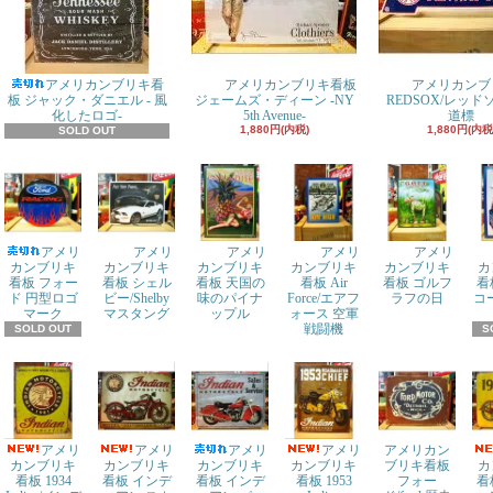
アメリカンブリキ看
アメリカンブリキ看板
アメリカンブ
板 ジャック・ダニエル - 風
ジェームズ・ディーン -NY
REDSOX/レッ
化したロゴ-
5th Avenue-
道標
1,880円(内税)
1,880円(内税
SOLD OUT
アメリ
アメリ
アメリ
アメリ
アメリ
カンブリキ
カンブリキ
カンブリキ
カンブリキ
カンブリキ
カ
看板 フォー
看板 シェル
看板 天国の
看板 Air
看板 ゴルフ
看
ド 円型ロゴ
ビー/Shelby
味のパイナ
Force/エアフ
ラフの日
コ
マーク
マスタング
ップル
ォース 空軍
戦闘機
SOLD OUT
S
アメリ
アメリ
アメリ
アメリ
アメリカン
カンブリキ
カンブリキ
カンブリキ
カンブリキ
ブリキ看板
カ
看板 1934
看板 インデ
看板 インデ
看板 1953
フォー
看