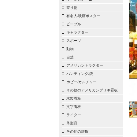
乗り物
有名人/映画ポスター
ピープル
キャラクター
スポーツ
動物
自然
アメリカントラクター
ハンティング/銃
ホビー/カルチャー
その他のアメリカンブリキ看板
木製看板
文字看板
ライター
革製品
その他の雑貨