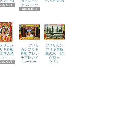
アン 1934
みインディ
ーバ/SCUBA
アンパーツ
OLD OUT
SOLD OUT
メリカン
アメリ
アメリカン
リキ看板
カンブリキ
ブリキ看板
AZ 進入禁
看板 フレン
森の木 「誰
止
チブレンド
が切っ
コーヒー
た？」
OLD OUT