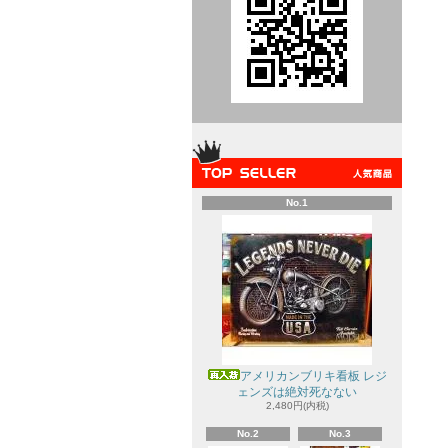
No.1
アメリカンブリキ看板 レジ
ェンズは絶対死なない
2,480円(内税)
No.2
No.3