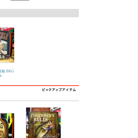
板 BKG
ル