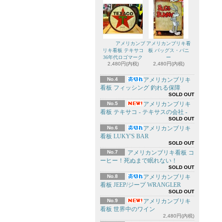
アメリカンブ
アメリカンブリキ看
リキ看板 テキサコ
板 バッグス・バニ
36年代ロゴマーク
ー
2,480円(内税)
2,480円(内税)
No.4
アメリカンブリキ
看板 フィッシング 釣れる保障
SOLD OUT
No.5
アメリカンブリキ
看板 テキサコ - テキサスの会社 -
SOLD OUT
No.6
アメリカンブリキ
看板 LUKY'S BAR
SOLD OUT
No.7
アメリカンブリキ看板 コ
ーヒー！死ぬまで眠れない！
SOLD OUT
No.8
アメリカンブリキ
看板 JEEP/ジープ WRANGLER
SOLD OUT
No.9
アメリカンブリキ
看板 世界中のワイン
2,480円(内税)