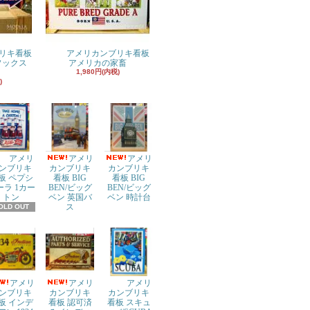
リキ看板
アメリカンブリキ看板
ドソックス
アメリカの家畜
1,980円(内税)
)
アメリ
アメリ
アメリ
ンブリキ
カンブリキ
カンブリキ
板 ペプシ
看板 BIG
看板 BIG
ーラ 1カー
BEN/ビッグ
BEN/ビッグ
トン
ベン 英国バ
ベン 時計台
ス
OLD OUT
アメリ
アメリ
アメリ
ンブリキ
カンブリキ
カンブリキ
板 インデ
看板 認可済
看板 スキュ