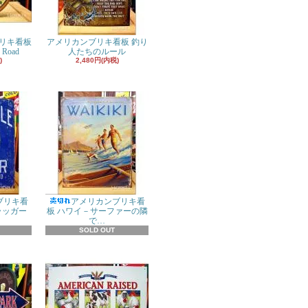
リキ看板
アメリカンブリキ看板 釣り
 Road
人たちのルール
)
2,480円(内税)
ブリキ看
アメリカンブリキ看
ラッガー
板 ハワイ－サーファーの隣
で…
SOLD OUT