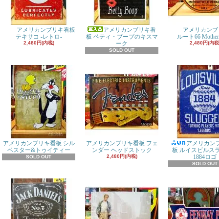
アメリカンブリキ看板
アメリカンブリキ看
アメリカンブ
テキサコ -レトロ-
板 ベティ・ブープのキスマ
ルート66 Mother
2,480円(内税)
ーク
2,480円(内税
SOLD OUT
アメリカンブリキ看板 シル
アメリカンブリキ看板 フェ
アメリカン
ベスター&トゥイティー
ンダー ヘッドストック
板 ルイスビルス
2,480円(内税)
1884ロゴ
SOLD OUT
SOLD OUT