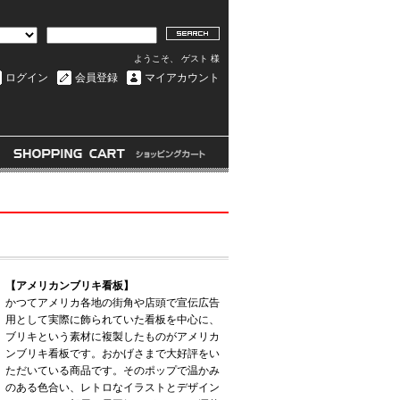
ようこそ、 ゲスト 様
ログイン
会員登録
マイアカウント
【アメリカンブリキ看板】
かつてアメリカ各地の街角や店頭で宣伝広告
用として実際に飾られていた看板を中心に、
ブリキという素材に複製したものがアメリカ
ンブリキ看板です。おかげさまで大好評をい
ただいている商品です。そのポップで温かみ
のある色合い、レトロなイラストとデザイン