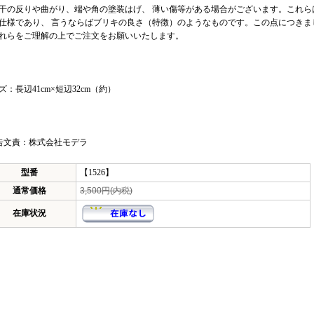
干の反りや曲がり、端や角の塗装はげ、 薄い傷等がある場合がございます。これら
仕様であり、 言うならばブリキの良さ（特徴）のようなものです。この点につきま
れらをご理解の上でご注文をお願いいたします。
ズ：長辺41cm×短辺32cm（約）
告文責：株式会社モデラ
型番
【1526】
通常価格
3,500円(内税)
在庫状況