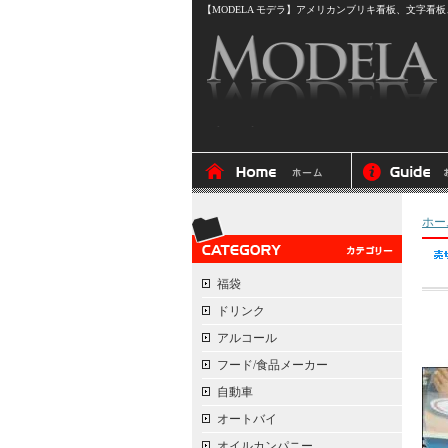
【MODELA モデラ】アメリカンブリキ看板、文字看板、
ホー
福袋
ドリンク
アルコール
フード/食品メーカー
自動車
オートバイ
オイルカンパニー