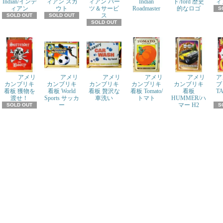
Indian/インデ
ィアン スカ
ィアン パー
Indian
ド/ford 歴史
ィ
ィアン
ウト
ツ＆サービ
Roadmaster
的なロゴ
S
ス
SOLD OUT
SOLD OUT
SOLD OUT
アメリ
アメリ
アメリ
アメリ
アメリ
ア
カンブリキ
カンブリキ
カンブリキ
カンブリキ
カンブリキ
ブ
看板 獲物を
看板 World
看板 贅沢な
看板 Tomato/
看板
T
渡せ！
Sports サッカ
車洗い
トマト
HUMMER/ハ
ー
マー H2
SOLD OUT
S