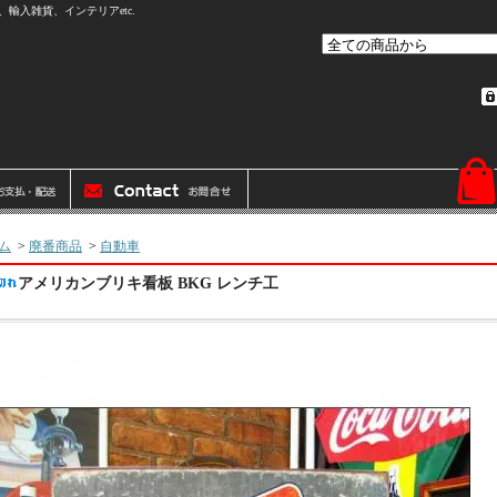
輸入雑貨、インテリアetc.
ム
>
廃番商品
>
自動車
アメリカンブリキ看板 BKG レンチ工