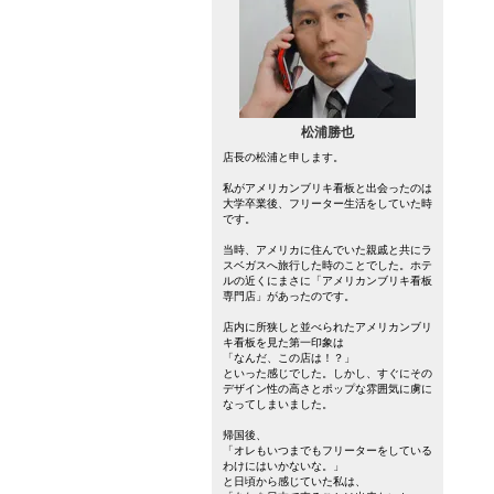
松浦勝也
店長の松浦と申します。
私がアメリカンブリキ看板と出会ったのは
大学卒業後、フリーター生活をしていた時
です。
当時、アメリカに住んでいた親戚と共にラ
スベガスへ旅行した時のことでした。ホテ
ルの近くにまさに「アメリカンブリキ看板
専門店」があったのです。
店内に所狭しと並べられたアメリカンブリ
キ看板を見た第一印象は
「なんだ、この店は！？」
といった感じでした。しかし、すぐにその
デザイン性の高さとポップな雰囲気に虜に
なってしまいました。
帰国後、
「オレもいつまでもフリーターをしている
わけにはいかないな。」
と日頃から感じていた私は、