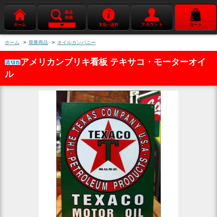
ホーム
>
廃番商品
>
オイルカンパニー
アメリカンブリキ看板 テキサコ・モーターオイ
ル