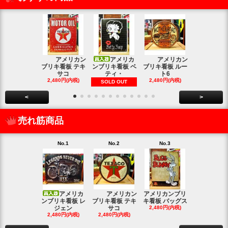
アメリカン
アメリカ
アメリカン
アメリカン
ブリキ看板 テキ
ンブリキ看板 ベ
ブリキ看板 ルー
キ看板 釣り
サコ
ティ・
ト6
2,480円(内
2,480円(内税)
2,480円(内税)
SOLD OUT
<
>
売れ筋商品
No.1
No.2
No.3
No.4
アメリカ
アメリカン
アメリカンブリ
アメ
ンブリキ看板 レ
ブリキ看板 テキ
キ看板 バッグス
ンブリキ看板
ジェン
サコ
2,480円(内税)
ィッシ
2,480円(内税)
2,480円(内税)
SOLD OU