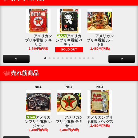
アメリカン
アメリカ
アメリカン
アメリカン
ブリキ看板 テキ
ンブリキ看板 ベ
ブリキ看板 ルー
キ看板 釣り
サコ
ティ・
ト6
2,480円(内
2,480円(内税)
2,480円(内税)
SOLD OUT
<
>
売れ筋商品
No.1
No.2
No.3
No.4
アメリカ
アメリカン
アメリカンブリ
アメ
ンブリキ看板 レ
ブリキ看板 テキ
キ看板 バッグス
ンブリキ看板
ジェン
サコ
2,480円(内税)
ィッシ
2,480円(内税)
2,480円(内税)
SOLD OU