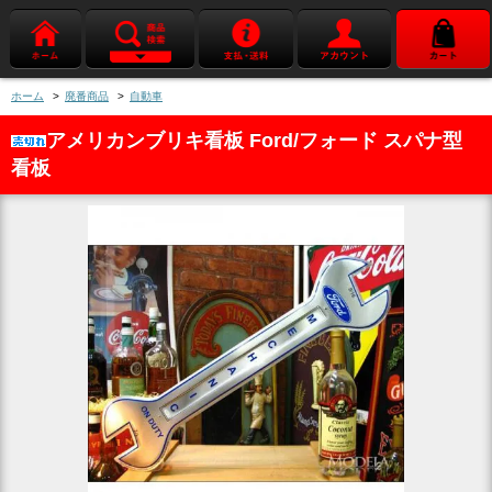
ホーム
>
廃番商品
>
自動車
アメリカンブリキ看板 Ford/フォード スパナ型
看板